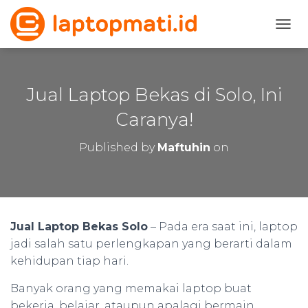
T
O
G
G
L
Jual Laptop Bekas di Solo, Ini
E
N
Caranya!
A
V
Published by
Maftuhin
on
I
G
A
T
I
O
Jual Laptop Bekas Solo
– Pada era saat ini, laptop
N
jadi salah satu perlengkapan yang berarti dalam
kehidupan tiap hari.
Banyak orang yang memakai laptop buat
bekerja, belajar, ataupun apalagi bermain