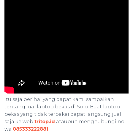
Itu saja perihal yang dapat kami sampaikan
tentang jual laptop bekas di Solo. Buat laptop
bekas yang tidak terpakai dapat langsung jual
saja ke web
tritop.id
ataupun menghubungi no
wa
085333222881
.