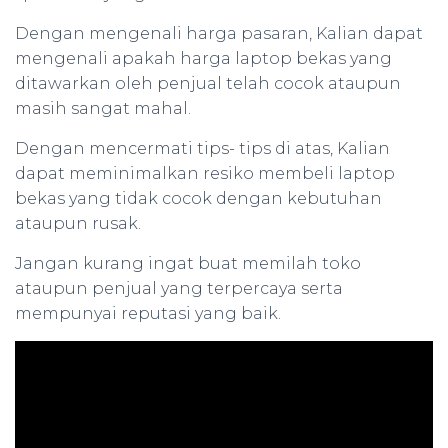
Dengan mengenali harga pasaran, Kalian dapat
mengenali apakah harga laptop bekas yang
ditawarkan oleh penjual telah cocok ataupun
masih sangat mahal.
Dengan mencermati tips- tips di atas, Kalian
dapat meminimalkan resiko membeli laptop
bekas yang tidak cocok dengan kebutuhan
ataupun rusak.
Jangan kurang ingat buat memilah toko
ataupun penjual yang terpercaya serta
mempunyai reputasi yang baik.