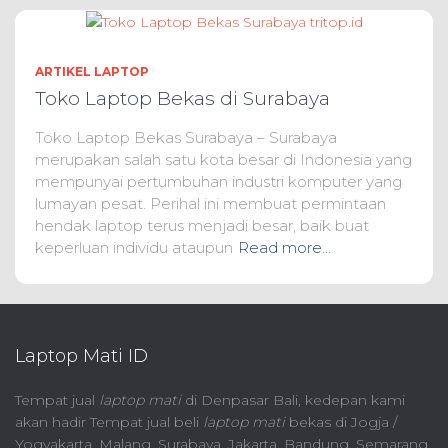
ARTIKEL LAPTOP
Toko Laptop Bekas di Surabaya
Toko Laptop Bekas Surabaya – Surabaya
merupakan salah satu kota besar di Indonesia yang
mempunyai pertumbuhan industri komputer yang
lumayan pesat. Perihal ini membuat permintaan
hendak laptop terus menjadi besar, baik buat
keperluan individu ataupun
Read more…
Laptop Mati ID
Tempat jual
laptop mati
di Denpasar Bali, kedepan kami
akan hadir Tempat jual beli
laptop mati
bekas di Jogja /
Yogyakarta, Malang, Surabaya, Jakarta, Bandung, Semarang,