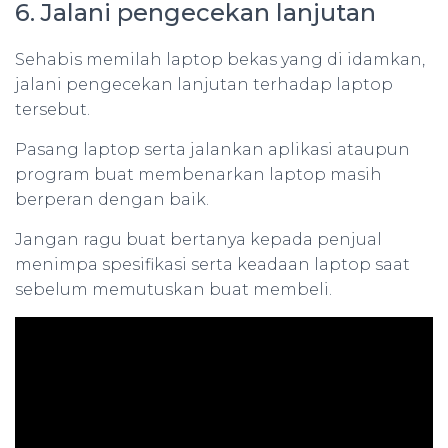
6. Jalani pengecekan lanjutan
Sehabis memilah laptop bekas yang di idamkan,
jalani pengecekan lanjutan terhadap laptop
tersebut.
Pasang laptop serta jalankan aplikasi ataupun
program buat membenarkan laptop masih
berperan dengan baik.
Jangan ragu buat bertanya kepada penjual
menimpa spesifikasi serta keadaan laptop saat
sebelum memutuskan buat membeli.