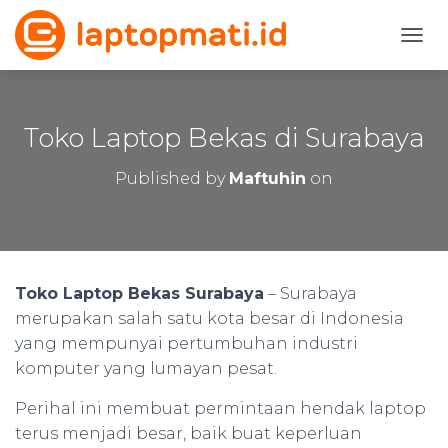
T
O
G
G
L
Toko Laptop Bekas di Surabaya
E
N
Published by
Maftuhin
on
A
V
I
G
A
T
Toko Laptop Bekas Surabaya
– Surabaya
I
merupakan salah satu kota besar di Indonesia
O
N
yang mempunyai pertumbuhan industri
komputer yang lumayan pesat.
Perihal ini membuat permintaan hendak laptop
terus menjadi besar, baik buat keperluan