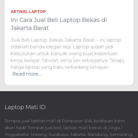
ARTIKEL LAPTOP
Ini Cara Jual Beli Laptop Bekas di
Jakarta Barat
Jual Beli Laptop Bekas Jakarta Barat – ini, laptop
tidaklah benda elegan lagi. Laptop sudah jadi
kebutuhan untuk banyak orang buat keperluan
kerja, belajar, hiburan, serta lain sebagainya. Tetapi,
harga laptop yang baru terkadang lumayan
Read more…
Laptop Mati ID
Tempat jual
laptop mati
di Denpasar Bali, kedepan kami
akan hadir Tempat jual beli
laptop mati
bekas di Jogja /
Yogyakarta, Malang, Surabaya, Jakarta, Bandung, Semarang,