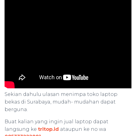
Sekian dahulu ulasan menimpa toko laptop
bekas di Surabaya, mudah- mudahan dapat
berguna.
Buat kalian yang ingin jual laptop dapat
langsung ke
tritop.id
ataupun ke no wa