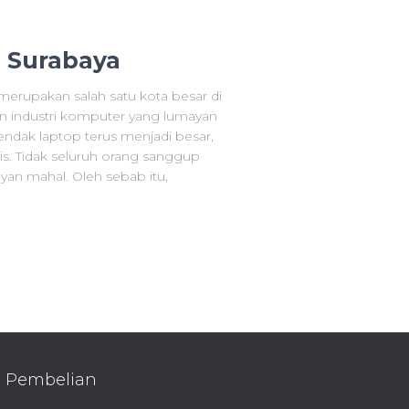
i Surabaya
erupakan salah satu kota besar di
 industri komputer yang lumayan
endak laptop terus menjadi besar,
is. Tidak seluruh orang sanggup
an mahal. Oleh sebab itu,
Pembelian