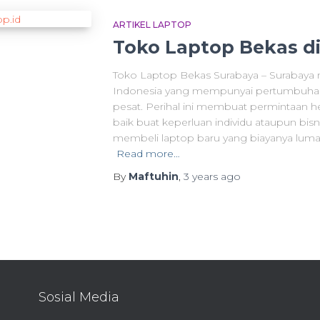
ARTIKEL LAPTOP
Toko Laptop Bekas d
Toko Laptop Bekas Surabaya – Surabaya m
Indonesia yang mempunyai pertumbuhan
pesat. Perihal ini membuat permintaan h
baik buat keperluan individu ataupun bisn
membeli laptop baru yang biayanya lumay
Read more…
By
Maftuhin
,
3 years
ago
Sosial Media