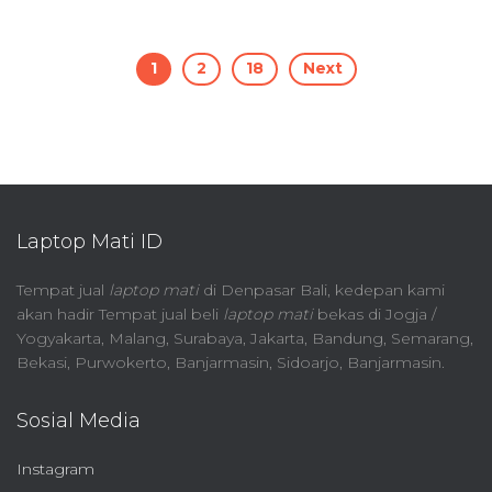
Posts
1
2
18
Next
pagination
Laptop Mati ID
Tempat jual
laptop mati
di Denpasar Bali, kedepan kami
akan hadir Tempat jual beli
laptop mati
bekas di Jogja /
Yogyakarta, Malang, Surabaya, Jakarta, Bandung, Semarang,
Bekasi, Purwokerto, Banjarmasin, Sidoarjo, Banjarmasin.
Sosial Media
Instagram