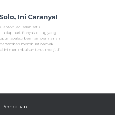
olo, Ini Caranya!
 laptop jadi salah satu
an tiap hari. Banyak orang yang
taupun apalagi bermain permainan.
us bertambah membuat banyak
al ini menimbulkan terus menjadi
Pembelian