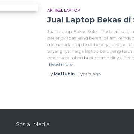
ARTIKEL LAPTOP
Jual Laptop Bekas di S
Jual Laptop Bekas Solo – Pada era saat ini,
perlengkapan yang berarti dalam kehidup
memakai laptop buat bekerja, belajar, a
Sayangnya, harga laptop baru yang ter
orang kesusahan buat membelinya. Perih
Read more…
By
Maftuhin
,
3 years
ago
Sosial Media