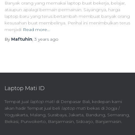
Banyak orang yang memakai laptop buat bekerja, belajar,
ataupun apalagi bermain permainan. Sayangnya, harga
laptop baru yang terus bertambah membuat banyak orang
kesusahan buat membelinya. Perihal ini menimbulkan terus
menjadi
Read more…
By
Maftuhin
,
3 years
ago
Laptop Mati ID
Tempat jual
laptop mati
di Denpasar Bali, kedepan kami
akan hadir Tempat jual beli
laptop mati
bekas di Jogja /
Yogyakarta, Malang, Surabaya, Jakarta, Bandung, Semarang,
Bekasi, Purwokerto, Banjarmasin, Sidoarjo, Banjarmasin.