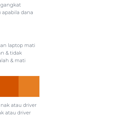
ngangkat
 apabila dana
n laptop mati
n & tidak
alah & mati
ak atau driver
k atau driver