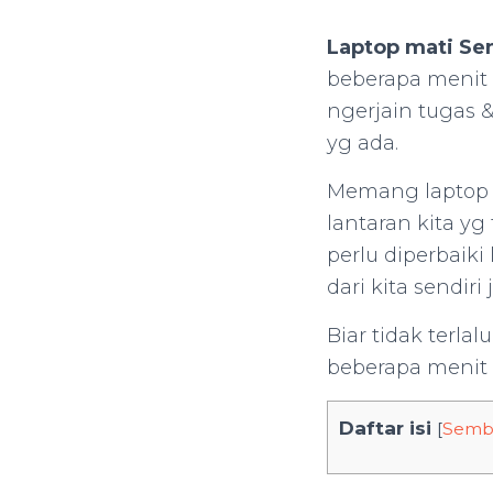
Laptop mati Sen
beberapa menit t
ngerjain tugas &
yg ada.
Memang laptop m
lantaran kita y
perlu diperbaiki
dari kita sendiri
Biar tidak terla
beberapa menit &
Daftar isi
[
Semb