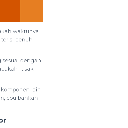
pakah waktunya
 terisi penuh
g sesuai dengan
apakah rusak
 komponen lain
ram, cpu bahkan
or