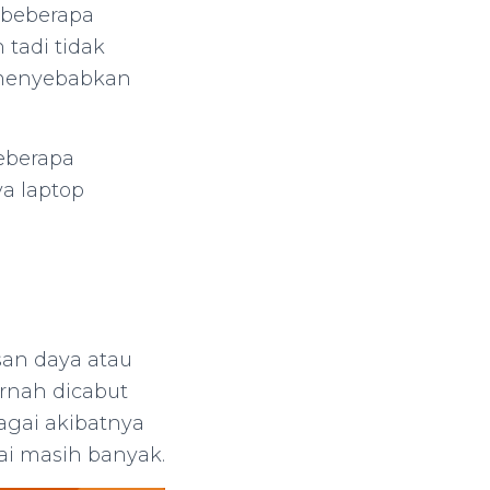
 beberapa
tadi tidak
 menyebabkan
eberapa
a laptop
san daya atau
ernah dicabut
agai akibatnya
rai masih banyak.