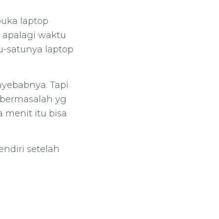
buka laptop
, apalagi waktu
tu-satunya laptop
nyebabnya. Tapi
p bermasalah yg
a menit itu bisa
endiri setelah