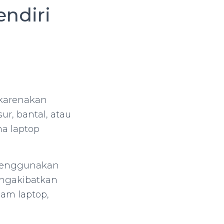
endiri
ikarenakan
ur, bantal, atau
na laptop
 menggunakan
engakibatkan
lam laptop,