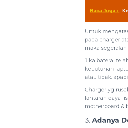
Baca Juga :
Ke
Untuk mengatasi
pada charger ata
maka segeralah d
Jika baterai te
kebutuhan lapto
atau tidak. apa
Charger yg rus
lantaran daya li
motherboard & 
3.
Adanya D