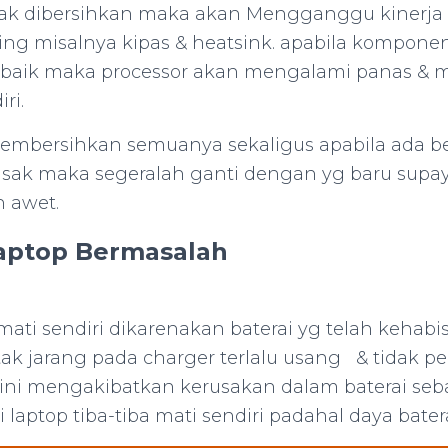
idak dibersihkan maka akan Mengganggu kinerja
g misalnya kipas & heatsink. apabila komponen 
 baik maka processor akan mengalami panas &
ri.
membersihkan semuanya sekaligus apabila ada b
sak maka segeralah ganti dengan yg baru supay
 awet.
Laptop Bermasalah
ti sendiri dikarenakan baterai yg telah kehabi
 tak jarang pada charger terlalu usang & tidak p
l ini mengakibatkan kerusakan dalam baterai seb
di laptop tiba-tiba mati sendiri padahal daya bate