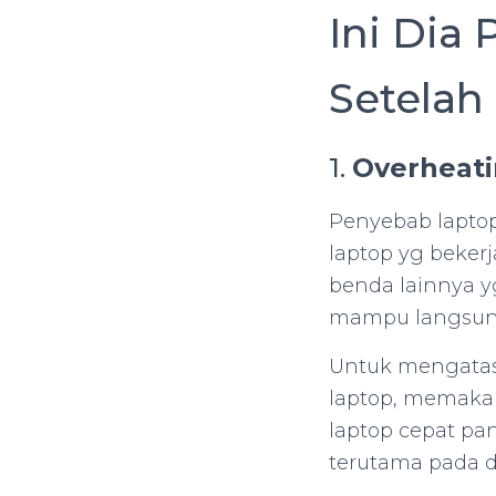
Ini Dia
Setelah
1.
Overheati
Penyebab laptop
laptop yg bekerj
benda lainnya yg
mampu langsun
Untuk mengatas
laptop, memakai
laptop cepat pan
terutama pada d