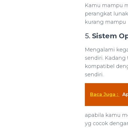
Kamu mampu me
perangkat lunak
kurang mampu 
5.
Sistem O
Mengalami kega
sendiri. Kadang 
kompatibel deng
sendiri.
Baca Juga :
Ap
apabila kamu m
yg cocok dengan