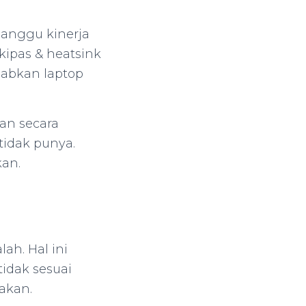
ganggu kinerja
kipas & heatsink
babkan laptop
an secara
tidak punya.
kan.
ah. Hal ini
idak sesuai
sakan.