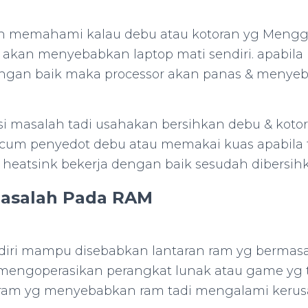
lah memahami kalau debu atau kotoran yg Meng
k akan menyebabkan laptop mati sendiri. apabila 
engan baik maka processor akan panas & menye
 masalah tadi usahakan bersihkan debu & kotor
acum penyedot debu atau memakai kuas apabila 
& heatsink bekerja dengan baik sesudah dibersih
asalah Pada RAM
diri mampu disebabkan lantaran ram yg bermasal
n mengoperasikan perangkat lunak atau game yg t
 ram yg menyebabkan ram tadi mengalami keru