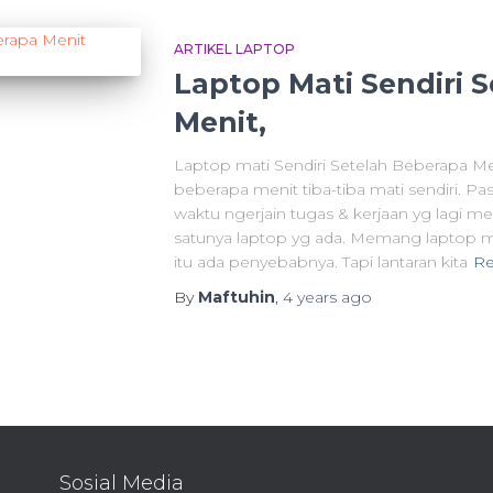
ARTIKEL LAPTOP
Laptop Mati Sendiri 
Menit,
Laptop mati Sendiri Setelah Beberapa Me
beberapa menit tiba-tiba mati sendiri. Past
waktu ngerjain tugas & kerjaan yg lagi mep
satunya laptop yg ada. Memang laptop m
itu ada penyebabnya. Tapi lantaran kita
Re
By
Maftuhin
,
4 years
ago
Sosial Media