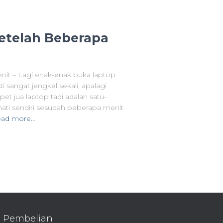
Setelah Beberapa
nit – Lagi enak-enak buka laptop
i sangat jengkel sekali, apalagi
et jua laptop tadi adalah satu-
ati sendiri sesudah beberapa menit
ad more…
Pembelian