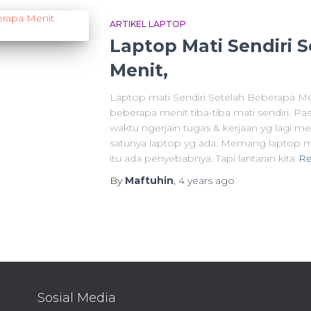
ARTIKEL LAPTOP
Laptop Mati Sendiri 
Menit,
Laptop mati Sendiri Setelah Beberapa Me
beberapa menit tiba-tiba mati sendiri. Past
waktu ngerjain tugas & kerjaan yg lagi mep
satunya laptop yg ada. Memang laptop m
itu ada penyebabnya. Tapi lantaran kita
Re
By
Maftuhin
,
4 years
ago
Sosial Media