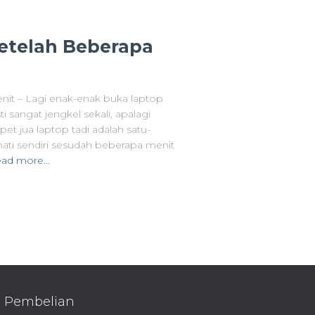
Setelah Beberapa
nit – Lagi enak-enak buka laptop
i sangat jengkel sekali, apalagi
et jua laptop tadi adalah satu-
ati sendiri sesudah beberapa menit
ad more…
Pembelian