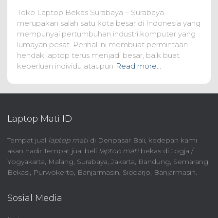
Toko Laptop Bekas Surabaya – Surabaya
merupakan salah satu kota besar di Indonesia yang
mempunyai pertumbuhan industri komputer yang
lumayan pesat. Perihal ini membuat permintaan
hendak laptop terus menjadi besar, baik buat
keperluan individu ataupun
Read more…
Laptop Mati ID
Tempat jual
laptop mati
di Denpasar Bali, kedepan kami
akan hadir Tempat jual beli
laptop mati
bekas di Jogja /
Yogyakarta, Malang, Surabaya, Jakarta, Bandung, Semarang,
Bekasi, Purwokerto, Banjarmasin, Sidoarjo, Banjarmasin.
Sosial Media