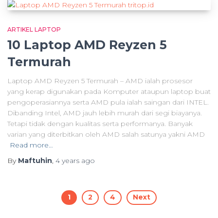
ARTIKEL LAPTOP
10 Laptop AMD Reyzen 5
Termurah
Laptop AMD Reyzen 5 Termurah – AMD ialah prosesor
yang kerap digunakan pada Komputer ataupun laptop buat
pengoperasiannya serta AMD pula ialah saingan dari INTEL.
Dibanding Intel, AMD jauh lebih murah dari segi biayanya.
Tetapi tidak dengan kualitas serta performanya. Banyak
varian yang diterbitkan oleh AMD salah satunya yakni AMD
Read more…
By
Maftuhin
,
4 years
ago
Posts
1
2
4
Next