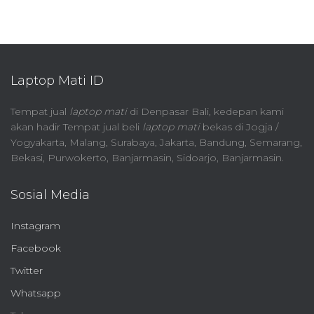
pagination
Laptop Mati ID
Tempat jual
laptop mati
di Denpasar Bali, kedepan kami
akan hadir Tempat jual beli
laptop mati
bekas di Jogja /
Yogyakarta, Malang, Surabaya, Jakarta, Bandung, Semarang,
Bekasi, Purwokerto, Banjarmasin, Sidoarjo, Banjarmasin.
Sosial Media
Instagram
Facebook
Twitter
Whatsapp