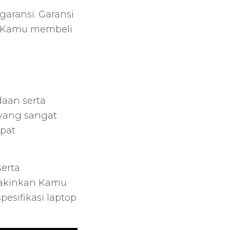
aransi. Garansi
s Kamu membeli
aan serta
 yang sangat
apat
erta
Yakinkan Kamu
esifikasi laptop