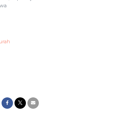
 wa
urah