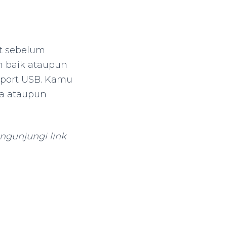
t sebelum
n baik ataupun
 port USB. Kamu
ma ataupun
ngunjungi link