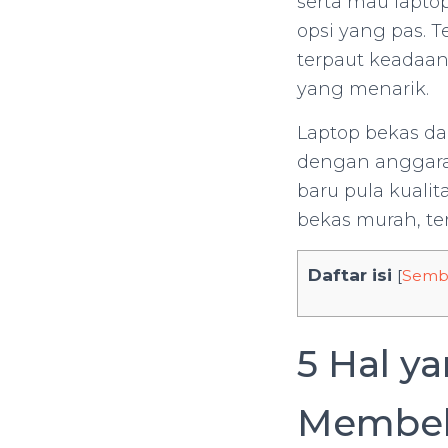
serta mau lapto
opsi yang pas. T
terpaut keadaan 
yang menarik.
Laptop bekas da
dengan anggara
baru pula kualit
bekas murah, te
Daftar isi
[
Semb
5 Hal y
Membel