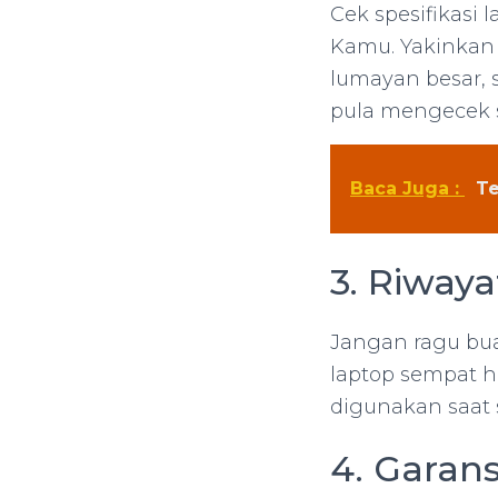
Cek spesifikas
Kamu. Yakinkan
lumayan besar, 
pula mengecek 
Baca Juga :
Te
3. Riway
Jangan ragu bua
laptop sempat h
digunakan saat 
4. Garans