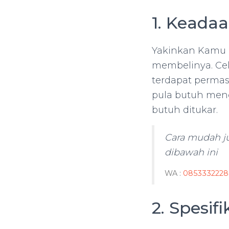
1. Keada
Yakinkan Kamu 
membelinya. Cek
terdapat permas
pula butuh men
butuh ditukar.
Cara mudah ju
dibawah ini
WA :
0853332228
2. Spesif