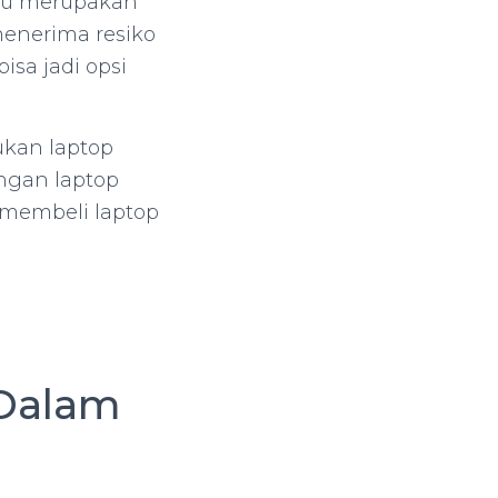
aru merupakan
 menerima resiko
isa jadi opsi
ukan laptop
ngan laptop
m membeli laptop
 Dalam