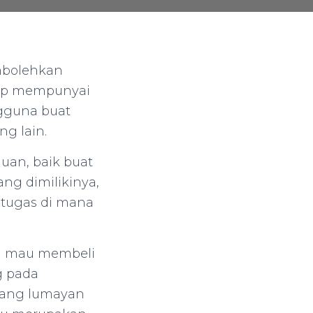
mbolehkan
top mempunyai
ngguna buat
ng lain.
uan, baik buat
ang dimilikinya,
tugas di mana
ng mau membeli
g pada
yang lumayan