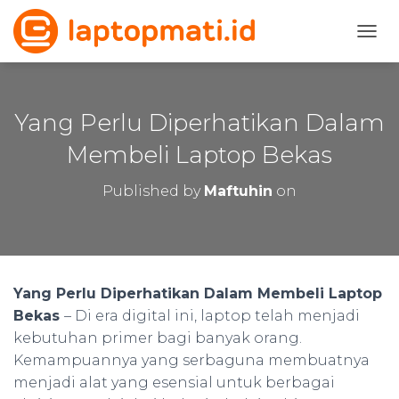
T
O
G
G
L
Yang Perlu Diperhatikan Dalam
E
N
Membeli Laptop Bekas
A
V
Published by
Maftuhin
on
I
G
A
T
I
O
Yang Perlu Diperhatikan Dalam Membeli Laptop
N
Bekas
– Di era digital ini, laptop telah menjadi
kebutuhan primer bagi banyak orang.
Kemampuannya yang serbaguna membuatnya
menjadi alat yang esensial untuk berbagai