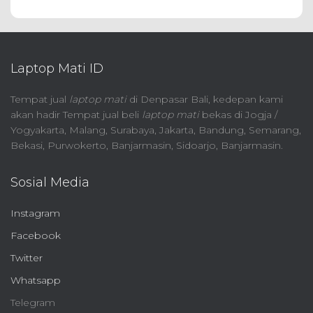
Laptop Mati ID
Tempat jual
laptop mati
di Denpasar Bali, kedepan kami
akan hadir Tempat jual beli
laptop mati
bekas di Jogja /
Yogyakarta, Malang, Surabaya, Jakarta, Bandung, Semarang,
Bekasi, Purwokerto, Banjarmasin, Sidoarjo, Banjarmasin.
Sosial Media
Instagram
Facebook
Twitter
Whatsapp
Telegram