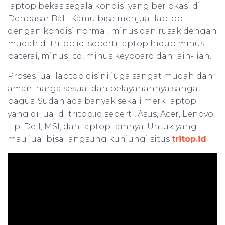
laptop bekas segala kondisi yang berlokasi di
Denpasar Bali. Kamu bisa menjual laptop
dengan kondisi normal, minus dan rusak dengan
mudah di tritop.id, seperti laptop hidup minus
baterai, minus lcd, minus keyboard dan lain-lian.
Proses jual laptop disini juga sangat mudah dan
aman, harga sesuai dan pelayanannya sangat
bagus. Sudah ada banyak sekali merk laptop
yang di jual di tritop.id seperti, Asus, Acer, Lenovo,
Hp, Dell, MSI, dan laptop lainnya. Untuk yang
mau jual bisa langsung kunjungi situs
tritop.id
.