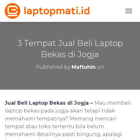
T
O
G
G
L
3 Tempat Jual Beli Laptop
E
N
Bekas di Jogja
A
V
Published by
Maftuhin
on
I
G
A
T
I
O
Jual Beli Laptop Bekas di Jogja –
Mau membeli
N
laptop bekas pada jogja akan tetapi tidak
memahami tempatnya? Memang mencari
tempat atau toko tertentu bila belum
memahami detailnya pasti bingung, apalagi