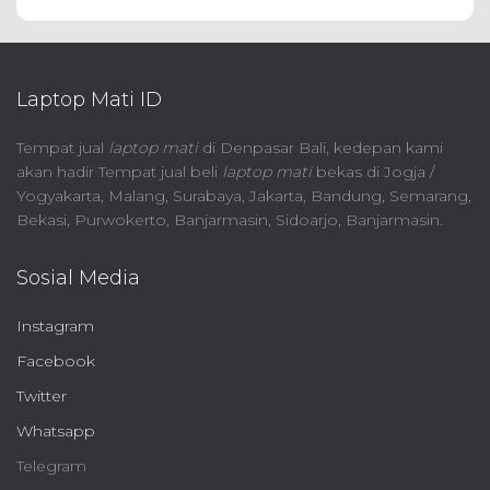
Laptop Mati ID
Tempat jual
laptop mati
di Denpasar Bali, kedepan kami
akan hadir Tempat jual beli
laptop mati
bekas di Jogja /
Yogyakarta, Malang, Surabaya, Jakarta, Bandung, Semarang,
Bekasi, Purwokerto, Banjarmasin, Sidoarjo, Banjarmasin.
Sosial Media
Instagram
Facebook
Twitter
Whatsapp
Telegram