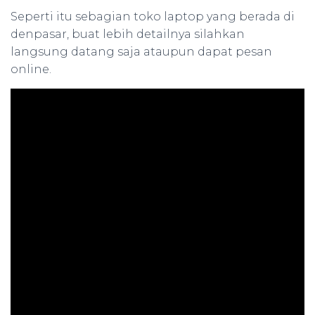
Seperti itu sebagian toko laptop yang berada di
denpasar, buat lebih detailnya silahkan
langsung datang saja ataupun dapat pesan
online.