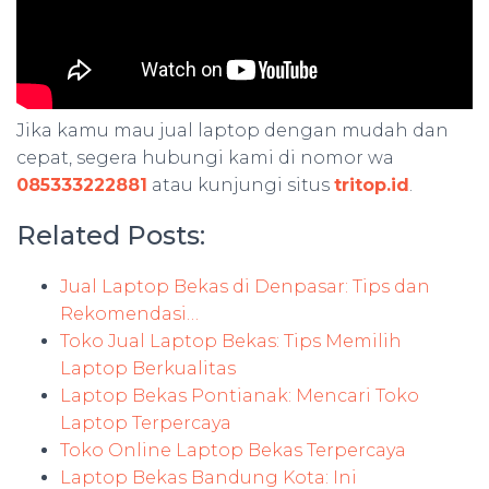
Jika kamu mau jual laptop dengan mudah dan
cepat, segera hubungi kami di nomor wa
085333222881
atau kunjungi situs
tritop.id
.
Related Posts:
Jual Laptop Bekas di Denpasar: Tips dan
Rekomendasi…
Toko Jual Laptop Bekas: Tips Memilih
Laptop Berkualitas
Laptop Bekas Pontianak: Mencari Toko
Laptop Terpercaya
Toko Online Laptop Bekas Terpercaya
Laptop Bekas Bandung Kota: Ini