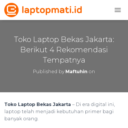
T
O
G
G
L
Toko Laptop Bekas Jakarta:
E
N
Berikut 4 Rekomendasi
A
Tempatnya
V
I
G
Published by
Maftuhin
on
A
T
I
O
N
Toko Laptop Bekas Jakarta
– Di era digital ini,
laptop telah menjadi kebutuhan primer bagi
banyak orang.