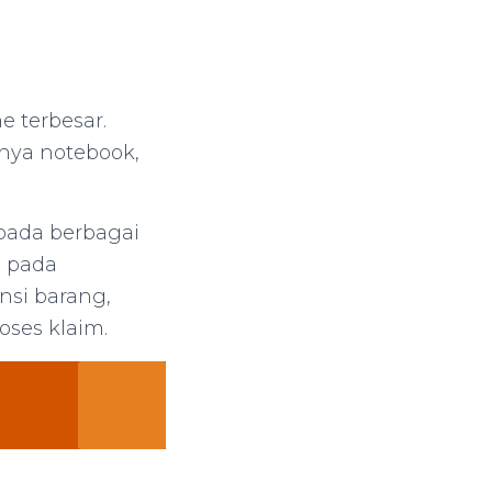
e terbesar.
nya notebook,
pada berbagai
a pada
si barang,
oses klaim.