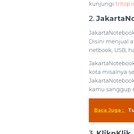
kunjungi
tritop.i
2.
JakartaN
JakartaNotebook
Disini menjual
netbook, USB, ha
JakartaNoteboo
kota misalnya s
JakartaNoteboo
kamu sanggup m
Baca Juga :
Tu
3.
KliknKlik