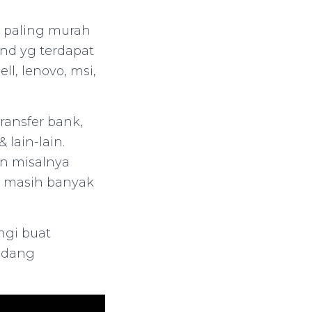
p paling murah
and yg terdapat
l, lenovo, msi,
ansfer bank,
 lain-lain.
in misalnya
l & masih banyak
ngi buat
edang