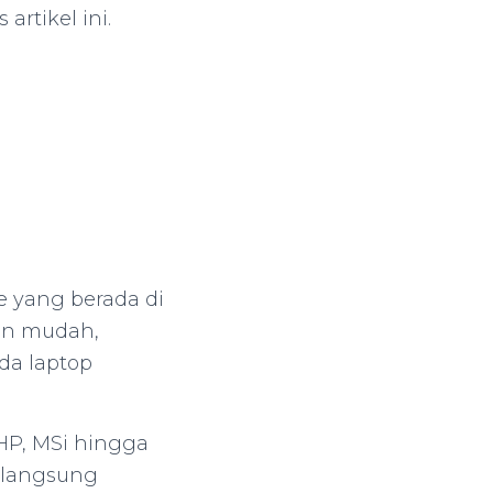
artikel ini.
e yang berada di
gan mudah,
da laptop
 HP, MSi hingga
a langsung