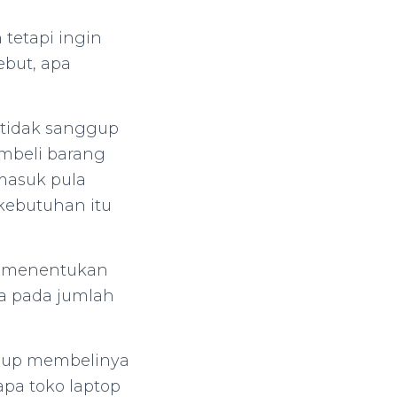
tetapi ingin
ebut, apa
 tidak sanggup
embeli barang
masuk pula
 kebutuhan itu
p menentukan
a pada jumlah
ggup membelinya
apa toko laptop