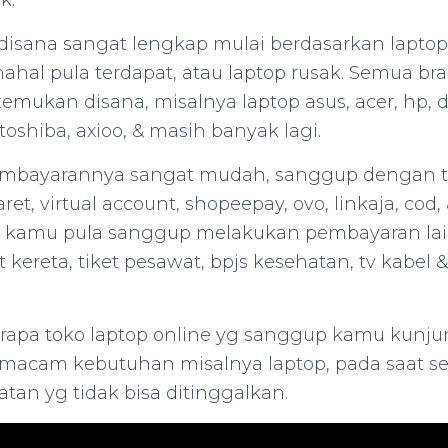
k.
disana sangat lengkap mulai berdasarkan lapto
ahal pula terdapat, atau laptop rusak. Semua br
ukan disana, misalnya laptop asus, acer, hp, del
oshiba, axioo, & masih banyak lagi.
embayarannya sangat mudah, sanggup dengan tr
et, virtual account, shopeepay, ovo, linkaja, cod, &
na kamu pula sanggup melakukan pembayaran la
iket kereta, tiket pesawat, bpjs kesehatan, tv kabe
erapa toko laptop online yg sanggup kamu kunju
macam kebutuhan misalnya laptop, pada saat s
tan yg tidak bisa ditinggalkan.