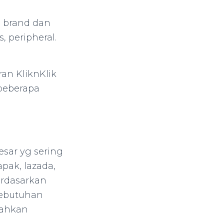
 brand dan
, peripheral.
an KliknKlik
beberapa
ar yg sering
pak, lazada,
berdasarkan
kebutuhan
bahkan