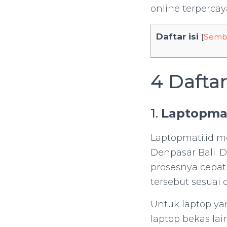
online terpercaya
Daftar isi
[
Semb
4 Dafta
1.
Laptopmat
Laptopmati.id m
Denpasar Bali. 
prosesnya cepat
tersebut sesuai 
Untuk laptop yan
laptop bekas lai