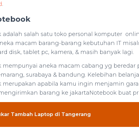
d
.
otebook
 adalah salah satu toko personal komputer onlin
 aneka macam barang-barang kebutuhan IT misal
rd disk, tablet pc, kamera, & masih banyak lagi.
k mempunyai aneka macam cabang yg beredar 
emarang, surabaya & bandung. Kelebihan belanj
k merupakan apabila kamu ingin menjamin garan
engirimkan barang ke jakartaNotebook buat pr
kar Tambah Laptop di Tangerang