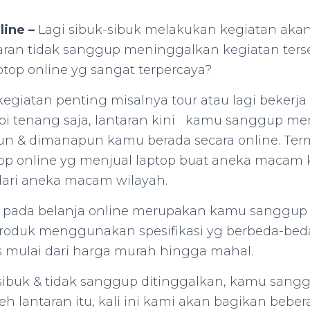
line –
Lagi sibuk-sibuk melakukan kegiatan akan 
ntaran tidak sanggup meninggalkan kegiatan ters
ptop online yg sangat terpercaya?
giatan penting misalnya tour atau lagi bekerja
api tenang saja, lantaran kini kamu sanggup m
n & dimanapun kamu berada secara online. Ter
ptop online yg menjual laptop buat aneka macam
dari aneka macam wilayah.
pada belanja online merupakan kamu sanggu
oduk menggunakan spesifikasi yg berbeda-bed
as mulai dari harga murah hingga mahal.
sibuk & tidak sanggup ditinggalkan, kamu san
leh lantaran itu, kali ini kami akan bagikan beber