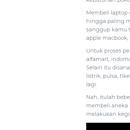
kebutuhan poko
Membeli laptop 
hingga paling m
sanggup kamu tem
apple macbook, t
Untuk proses p
alfamart, indomar
Selain itu disa
listrik, pulsa, t
lagi.
Nah, itulah beb
membeli aneka 
melakukan kegia