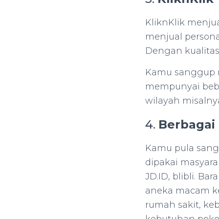
KliknKlik menj
menjual personal
Dengan kualitas
Kamu sanggup me
mempunyai bebe
wilayah misalnya
4.
Berbagai
Kamu pula sang
dipakai masyara
JD.ID, blibli. B
aneka macam ke
rumah sakit, ke