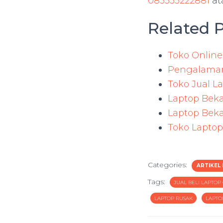
085333222881
at
Related P
Toko Online
Pengalaman
Toko Jual L
Laptop Beka
Laptop Beka
Toko Laptop
Categories:
ARTIKEL
Tags:
JUAL BELI LAPTOP
LAPTOP RUSAK
LAPTO