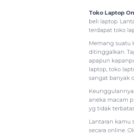
Toko Laptop On
beli laptop. La
terdapat toko la
Memang suatu ke
ditinggalkan. T
apapun kapanpu
laptop, toko la
sangat banyak 
Keunggulannya 
aneka macam pr
yg tidak terbat
Lantaran kamu 
secara online. O