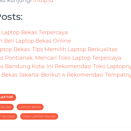
au kunjungi
tritop.id
.
osts:
 Laptop Bekas Terpercaya
 Beli Laptop Bekas Online
aptop Bekas: Tips Memilih Laptop Berkualitas
s Pontianak: Mencari Toko Laptop Terpercaya
s Bandung Kota: Ini Rekomendasi Toko Laptopn
 Bekas Jakarta: Berikut 4 Rekomendasi Tempatn
 LAPTOP
 ONLINE
LAPTOP BEKAS
P SECOND
TOKO LAPTOP ONLINE