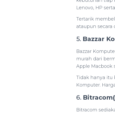
kebutuhan tiap 
Lenovo, HP serta
Tertarik membel
ataupun secara o
5.
Bazzar K
Bazzar Kompute
murah dari berma
Apple Macbook se
Tidak hanya itu
Komputer. Harga
6.
Bitracom(
Bitracom sedia