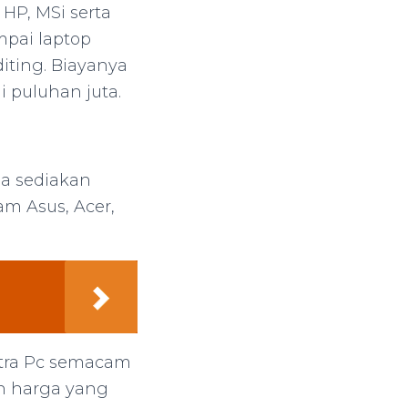
HP, MSi serta
mpai laptop
iting. Biayanya
 puluhan juta.
la sediakan
am Asus, Acer,
atra Pc semacam
an harga yang