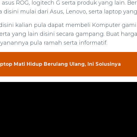
, asus ROG, logitech G serta produk yang lain. B
disini mulai dari Asus, Lenovo, serta laptop yang 
disini kalian pula dapat membeli Komputer gamin
serta yang lain disini secara gampang. Buat har
ayanannya pula ramah serta informatif.
ptop Mati Hidup Berulang Ulang, Ini Solusinya