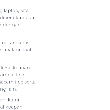
g laptop, kita
 diperlukan buat
ok dengan
ermacam jenis
s apalagi buat
di Balikpapan.
sampai toko
acam tipe serta
ng lain.
an, kami
Balikpapan