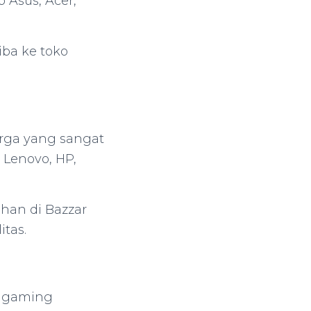
 Asus, Acer,
iba ke toko
rga yang sangat
 Lenovo, HP,
han di Bazzar
tas.
r gaming