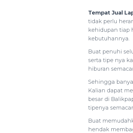
Tempat Jual La
tidak perlu hera
kehidupan tiap 
kebutuhannya.
Buat penuhi sel
serta tipe nya k
hiburan semaca
Sehingga banyak 
Kalian dapat me
besar di Balikp
tipenya semacam 
Buat memudahka
hendak membagik