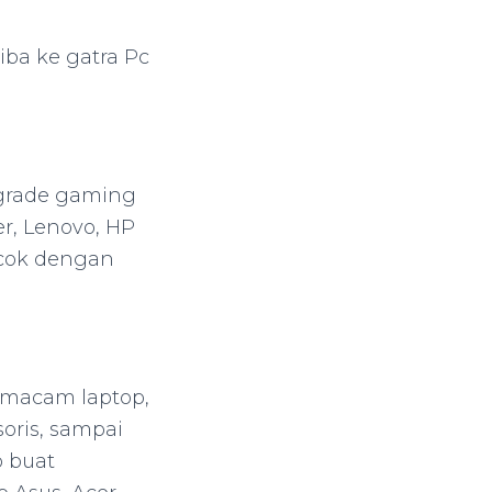
iba ke gatra Pc
pgrade gaming
r, Lenovo, HP
cocok dengan
emacam laptop,
soris, sampai
p buat