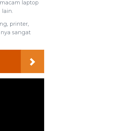
ermacam laptop
lain.
g, printer,
ganya sangat