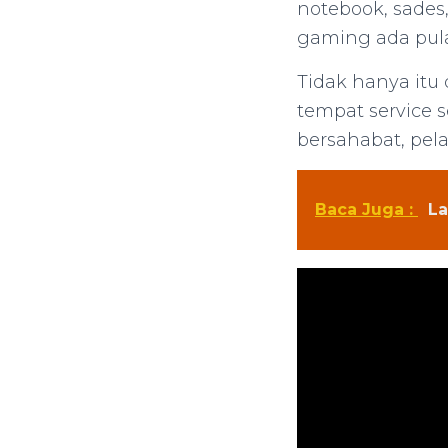
notebook, sades
gaming ada pula 
Tidak hanya itu 
tempat service 
bersahabat, pel
Baca Juga :
La