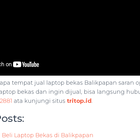
rapa tempat jual laptop bekas Balikpapan saran o
aptop bekas dan ingin dijual, bisa langsung hub
2881
ata kunjungi situs
tritop.id
.
osts:
 Beli Laptop Bekas di Balikpapan