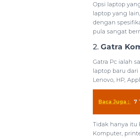
Opsi laptop yan
laptop yang lain
dengan spesifik
pula sangat ber
2.
Gatra Ko
Gatra Pc ialah s
laptop baru dari
Lenovo, HP, App
Baca Juga :
7 
Tidak hanya itu
Komputer, print