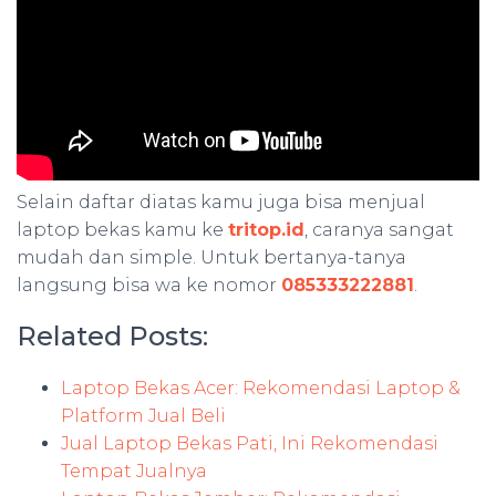
Selain daftar diatas kamu juga bisa menjual
laptop bekas kamu ke
tritop.id
, caranya sangat
mudah dan simple. Untuk bertanya-tanya
langsung bisa wa ke nomor
085333222881
.
Related Posts:
Laptop Bekas Acer: Rekomendasi Laptop &
Platform Jual Beli
Jual Laptop Bekas Pati, Ini Rekomendasi
Tempat Jualnya