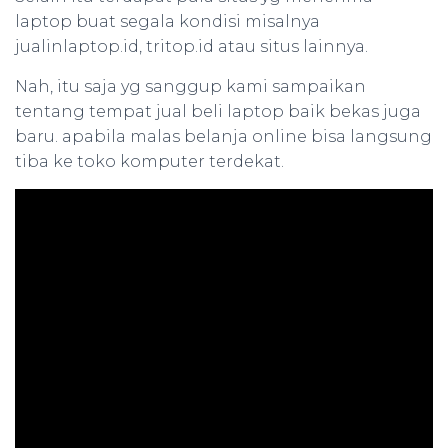
laptop buat segala kondisi misalnya
jualinlaptop.id, tritop.id atau situs lainnya.
Nah, itu saja yg sanggup kami sampaikan
tentang tempat jual beli laptop baik bekas juga
baru. apabila malas belanja online bisa langsung
tiba ke toko komputer terdekat.