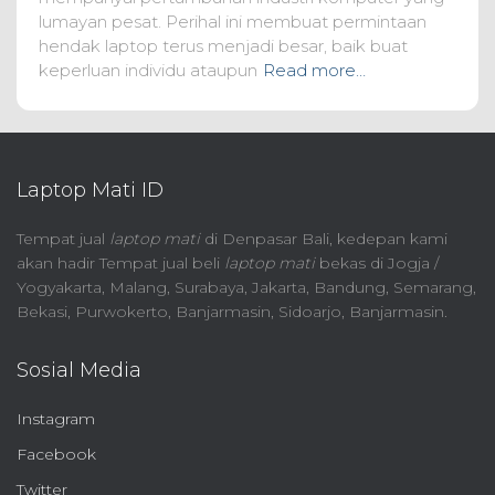
lumayan pesat. Perihal ini membuat permintaan
hendak laptop terus menjadi besar, baik buat
keperluan individu ataupun
Read more…
Laptop Mati ID
Tempat jual
laptop mati
di Denpasar Bali, kedepan kami
akan hadir Tempat jual beli
laptop mati
bekas di Jogja /
Yogyakarta, Malang, Surabaya, Jakarta, Bandung, Semarang,
Bekasi, Purwokerto, Banjarmasin, Sidoarjo, Banjarmasin.
Sosial Media
Instagram
Facebook
Twitter