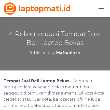
T
O
G
G
L
4 Rekomendasi Tempat Jual
E
N
Beli Laptop Bekas
A
V
Published by
Maftuhin
on
I
G
A
T
I
O
Tempat Jual Beli Laptop Bekas –
Membeli
N
laptop dalam keadaan bekas maupun baru
sanggup ditemukan dimana-mana. Di kota-kota
terdekat atau luar kota, baik secara offline juga
online lewat beberapa situs atau marketplace