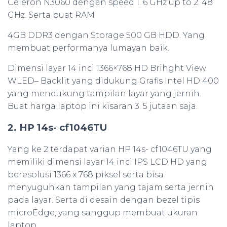
Celeron N3060 dengan speed 1. 6 GHz up to 2. 48
GHz. Serta buat RAM
4GB DDR3 dengan Storage 500 GB HDD. Yang
membuat performanya lumayan baik.
Dimensi layar 14 inci 1366×768 HD Brihght View
WLED– Backlit yang didukung Grafis Intel HD 400
yang mendukung tampilan layar yang jernih.
Buat harga laptop ini kisaran 3. 5 jutaan saja.
2. HP 14s- cf1046TU
Yang ke 2 terdapat varian HP 14s- cf1046TU yang
memiliki dimensi layar 14 inci IPS LCD HD yang
beresolusi 1366 x 768 piksel serta bisa
menyuguhkan tampilan yang tajam serta jernih
pada layar. Serta di desain dengan bezel tipis
microEdge, yang sanggup membuat ukuran
laptop