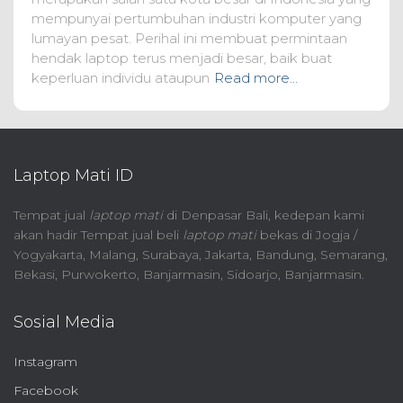
mempunyai pertumbuhan industri komputer yang
lumayan pesat. Perihal ini membuat permintaan
hendak laptop terus menjadi besar, baik buat
keperluan individu ataupun
Read more…
Laptop Mati ID
Tempat jual
laptop mati
di Denpasar Bali, kedepan kami
akan hadir Tempat jual beli
laptop mati
bekas di Jogja /
Yogyakarta, Malang, Surabaya, Jakarta, Bandung, Semarang,
Bekasi, Purwokerto, Banjarmasin, Sidoarjo, Banjarmasin.
Sosial Media
Instagram
Facebook