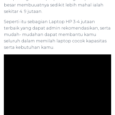
besar membuuatnya sedikit lebih mahal ialah
sekitar 4. 9 jutaan.
Seperti itu sebagian Laptop HP 3-4 jutaan
terbaik yang dapat admin rekomendasikan, serta
mudah- mudahan dapat membantu kamu
seluruh dalam memilah laptop cocok kapasitas
serta kebutuhan kamu.