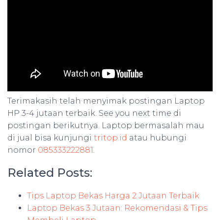
Terimakasih telah menyimak postingan Laptop
HP 3-4 jutaan terbaik. See you next time di
postingan berikutnya. Laptop bermasalah mau
di jual bisa kunjungi
tritop.id
atau hubungi
nomor
085333222881
.
Related Posts:
Tips Laptop Bekas Harga 2 Jutaan Terbaik
Laptop Bekas 3 Jutaan: Rekomendasi & Tips