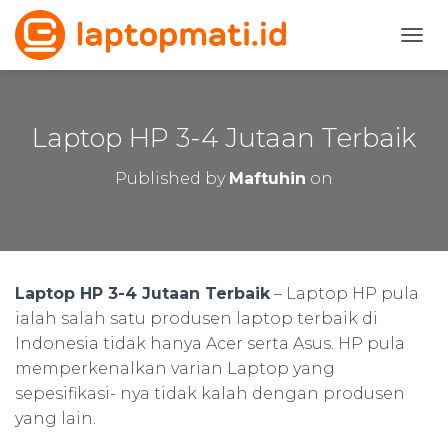
T
O
G
G
L
Laptop HP 3-4 Jutaan Terbaik
E
N
Published by
Maftuhin
on
A
V
I
G
A
T
Laptop HP 3-4 Jutaan Terbaik
– Laptop HP pula
I
ialah salah satu produsen laptop terbaik di
O
N
Indonesia tidak hanya Acer serta Asus. HP pula
memperkenalkan varian Laptop yang
sepesifikasi- nya tidak kalah dengan produsen
yang lain.