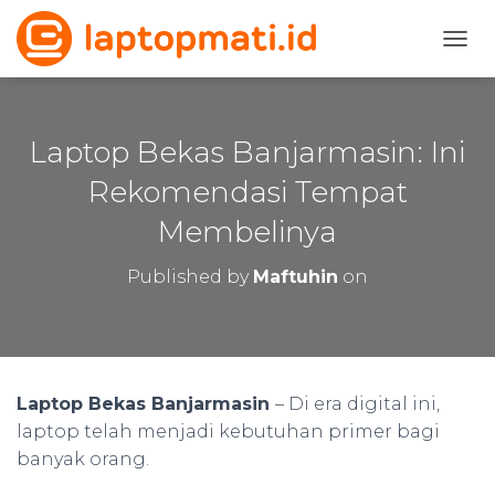
T
O
G
G
L
Laptop Bekas Banjarmasin: Ini
E
N
Rekomendasi Tempat
A
Membelinya
V
I
G
Published by
Maftuhin
on
A
T
I
O
N
Laptop Bekas Banjarmasin
– Di era digital ini,
laptop telah menjadi kebutuhan primer bagi
banyak orang.