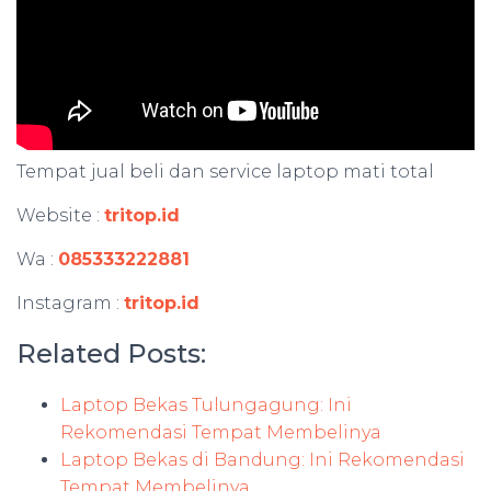
Tempat jual beli dan service laptop mati total
Website :
tritop.id
Wa :
085333222881
Instagram :
tritop.id
Related Posts:
Laptop Bekas Tulungagung: Ini
Rekomendasi Tempat Membelinya
Laptop Bekas di Bandung: Ini Rekomendasi
Tempat Membelinya