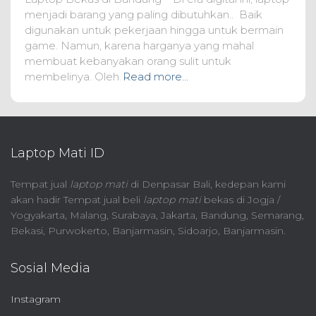
menjadi barang yang paling dibutuhkan.. Baik
digunakan untuk pekerjaan hingga untuk bermain
game. Namun, karena harganya yang mahal
membuat kebanyakan orang sulit untuk
membelinya. Oleh
Read more…
Laptop Mati ID
Tempat jual
laptop mati
di Denpasar Bali, kedepan kami
akan hadir Tempat jual beli
laptop mati
bekas di Jogja /
Yogyakarta, Malang, Surabaya, Jakarta, Bandung, Semarang,
Bekasi, Purwokerto, Banjarmasin, Sidoarjo, Banjarmasin.
Sosial Media
Instagram