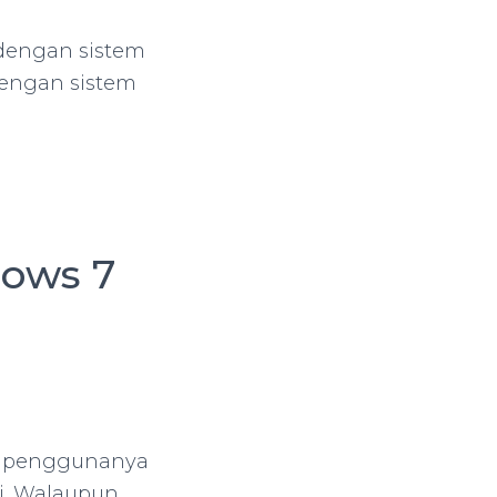
 dengan sistem
dengan sistem
dows 7
i penggunanya
ai. Walaupun