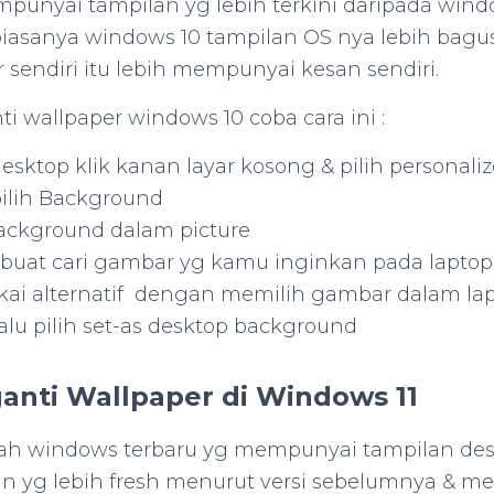
punyai tampilan yg lebih terkini daripada win
biasanya windows 10 tampilan OS nya lebih bagus
sendiri itu lebih mempunyai kesan sendiri.
 wallpaper windows 10 coba cara ini :
esktop klik kanan layar kosong & pilih personaliz
ilih Background
 background dalam picture
 buat cari gambar yg kamu inginkan pada laptop
ai alternatif dengan memilih gambar dalam la
lalu pilih set-as desktop background
anti Wallpaper di Windows 11
ah windows terbaru yg mempunyai tampilan des
n yg lebih fresh menurut versi sebelumnya & memil