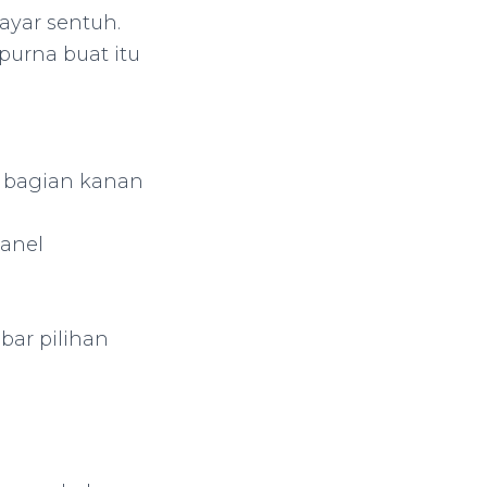
ayar sentuh.
urna buat itu
da bagian kanan
Panel
bar pilihan