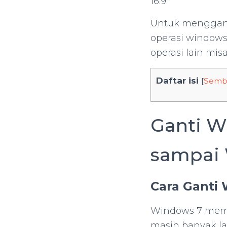
16:9.
Untuk mengganti
operasi windows
operasi lain mis
Daftar isi
[
Semb
Ganti W
sampai 
Cara Ganti
Windows 7 mema
masih banyak la