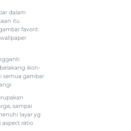
bar dalam
aan itu
ambar favorit.
wallpaper
ngganti
belakang ikon-
ai semua gambar
angi.
merupakan
rga, sampai
enuhi layar yg
 aspect ratio