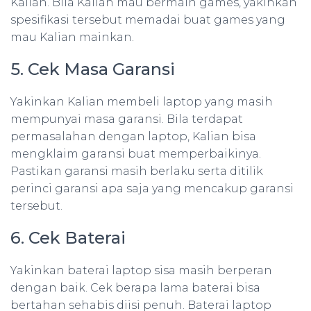
Kalian. Bila Kalian mau bermain games, yakinkan
spesifikasi tersebut memadai buat games yang
mau Kalian mainkan.
5. Cek Masa Garansi
Yakinkan Kalian membeli laptop yang masih
mempunyai masa garansi. Bila terdapat
permasalahan dengan laptop, Kalian bisa
mengklaim garansi buat memperbaikinya.
Pastikan garansi masih berlaku serta ditilik
perinci garansi apa saja yang mencakup garansi
tersebut.
6. Cek Baterai
Yakinkan baterai laptop sisa masih berperan
dengan baik. Cek berapa lama baterai bisa
bertahan sehabis diisi penuh. Baterai laptop