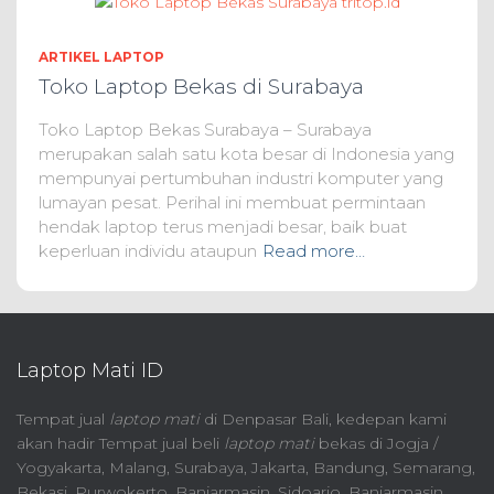
ARTIKEL LAPTOP
Toko Laptop Bekas di Surabaya
Toko Laptop Bekas Surabaya – Surabaya
merupakan salah satu kota besar di Indonesia yang
mempunyai pertumbuhan industri komputer yang
lumayan pesat. Perihal ini membuat permintaan
hendak laptop terus menjadi besar, baik buat
keperluan individu ataupun
Read more…
Laptop Mati ID
Tempat jual
laptop mati
di Denpasar Bali, kedepan kami
akan hadir Tempat jual beli
laptop mati
bekas di Jogja /
Yogyakarta, Malang, Surabaya, Jakarta, Bandung, Semarang,
Bekasi, Purwokerto, Banjarmasin, Sidoarjo, Banjarmasin.