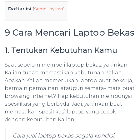
Daftar isi
[
Sembunyikan
]
9 Cara Mencari Laptop Bekas
1. Tentukan Kebutuhan Kamu
Saat sebelum membeli laptop bekas, yakinkan
Kalian sudah memastikan kebutuhan Kalian.
Apakah Kalian memerlukan laptop buat bekerja,
bermain permainan, ataupun semata- mata buat
browsing internet? Tiap kebutuhan mempunyai
spesifikasi yang berbeda. Jadi, yakinkan buat
memastikan spesifikasi laptop yang cocok
dengan kebutuhan Kalian.
Cara jual laptop bekas segala kondisi