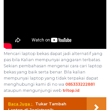
Mencari laptop bekas dapat jadi alternatif yang
pas bila Kalian mempunyai anggaran terbatas.
Sekian pembahasan mengenai cara cari laptop
bekas yang baik serta benar. Bila kalian
mempunyai laptop yang tidak terpakai dapat
menghubungi kami di no wa
085333222881
ataupun mengunjungi web
tritop.id
.
Baca Juga :
Tukar Tambah