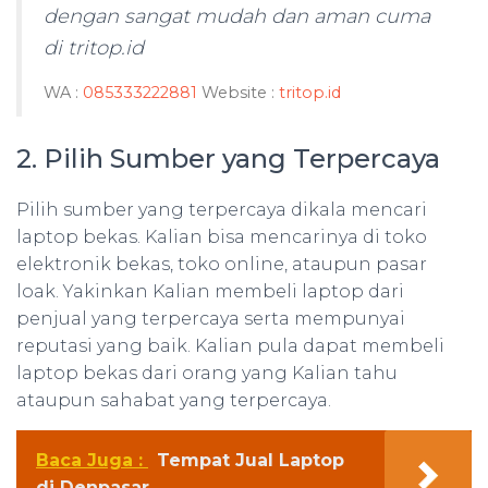
dengan sangat mudah dan aman cuma
di tritop.id
WA :
085333222881
Website :
tritop.id
2. Pilih Sumber yang Terpercaya
Pilih sumber yang terpercaya dikala mencari
laptop bekas. Kalian bisa mencarinya di toko
elektronik bekas, toko online, ataupun pasar
loak. Yakinkan Kalian membeli laptop dari
penjual yang terpercaya serta mempunyai
reputasi yang baik. Kalian pula dapat membeli
laptop bekas dari orang yang Kalian tahu
ataupun sahabat yang terpercaya.
Baca Juga :
Tempat Jual Laptop
di Denpasar