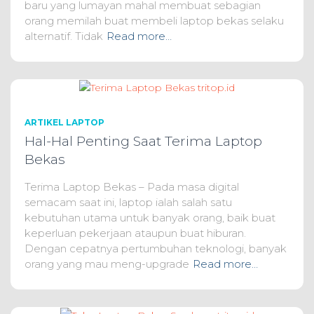
baru yang lumayan mahal membuat sebagian
orang memilah buat membeli laptop bekas selaku
alternatif. Tidak
Read more…
ARTIKEL LAPTOP
Hal-Hal Penting Saat Terima Laptop
Bekas
Terima Laptop Bekas – Pada masa digital
semacam saat ini, laptop ialah salah satu
kebutuhan utama untuk banyak orang, baik buat
keperluan pekerjaan ataupun buat hiburan.
Dengan cepatnya pertumbuhan teknologi, banyak
orang yang mau meng-upgrade
Read more…