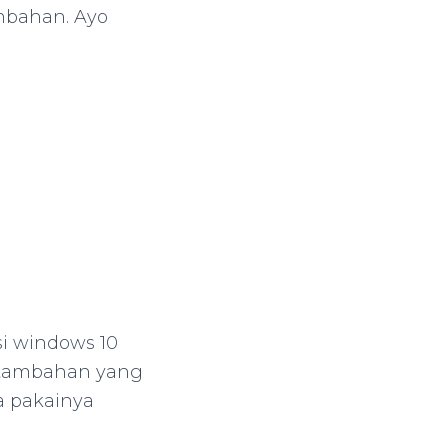
mbahan. Ayo
si windows 10
si tambahan yang
ra pakainya