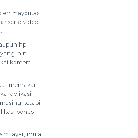
oleh mayoritas
 serta video,
p.
taupun hp
ang lain.
kai kamera
pat memakai
ai aplikasi
masing, tetapi
ikasi bonus
m layar, mulai