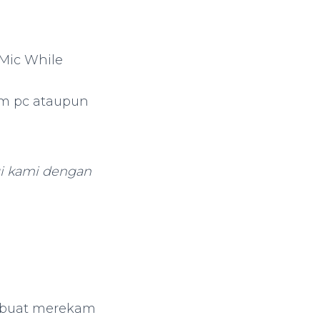
 Mic While
am pc ataupun
i kami dengan
i buat merekam