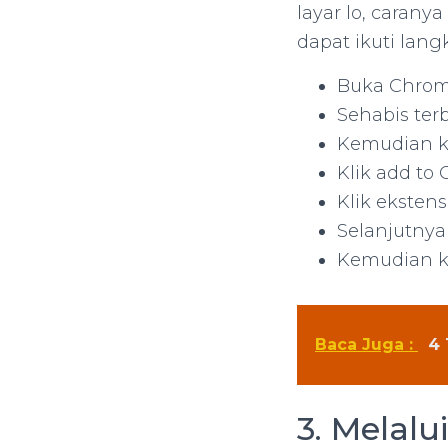
layar lo, caran
dapat ikuti lang
Buka Chrome
Sehabis ter
Kemudian ke
Klik add to
Klik ekstens
Selanjutnya 
Kemudian kl
Baca Juga :
4 
3. Melalu