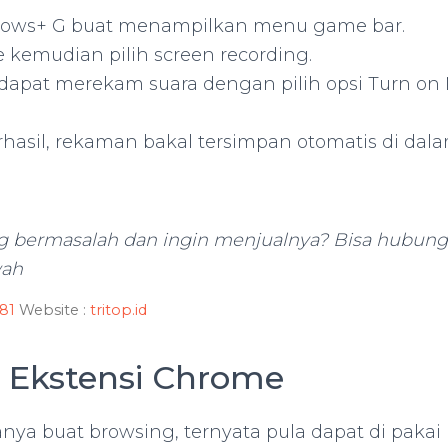
ows+ G buat menampilkan menu game bar.
e kemudian pilih screen recording.
 dapat merekam suara dengan pilih opsi Turn on
hasil, rekaman bakal tersimpan otomatis di dal
g bermasalah dan ingin menjualnya? Bisa hubung
wah
81
Website :
tritop.id
i Ekstensi Chrome
nya buat browsing, ternyata pula dapat di paka