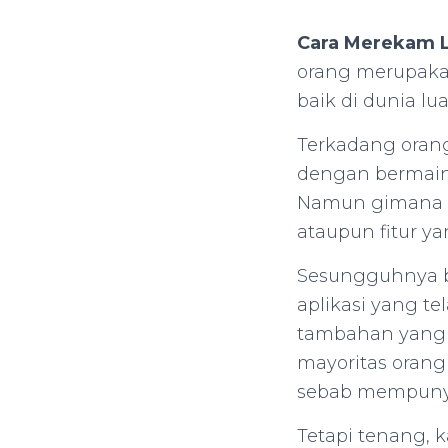
Cara Merekam L
orang merupaka
baik di dunia lu
Terkadang oran
dengan bermain
Namun gimana c
ataupun fitur ya
Sesungguhnya b
aplikasi yang t
tambahan yang l
mayoritas oran
sebab mempunyai
Tetapi tenang,