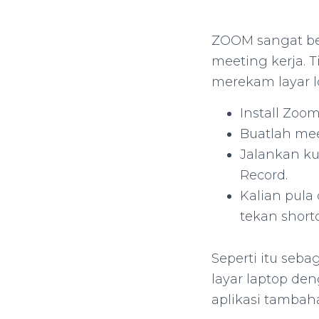
ZOOM sangat be
meeting kerja. 
merekam layar lo
Install Zoom
Buatlah mee
Jalankan kur
Record.
Kalian pula
tekan short
Seperti itu seb
layar laptop d
aplikasi tambah