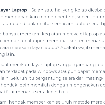
ayar Laptop
– Salah satu hal yang kerap dicoba 
n mengabadikan momen penting, seperti gambar
ar ataupun di dalam fitur semacam laptop serta h
g banyak merekam kegiatan mereka di laptop a
 permainan ataupun membuat konten menarik y
ara merekam layar laptop? Apakah wajib mema
ng lain.
uat merekam layar laptop sangat gampang, da
elah terdapat pada windows ataupun dapat memak
ain. Seluruh itu bergantung selera dari masing- 
g hendak lebih memilah dengan mengenakan apl
 fitur menarik serta lebih baik.
 kami hendak memberikan seluruh metode mereka