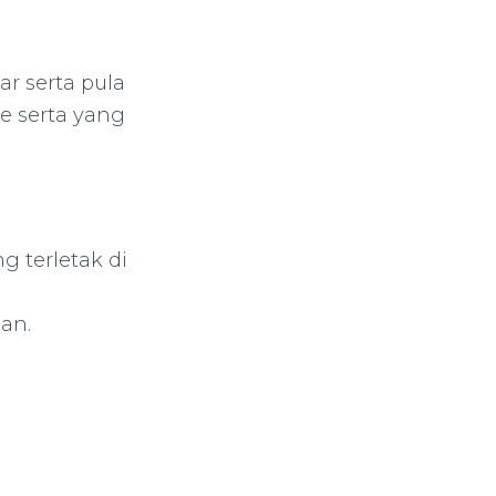
r serta pula
e serta yang
g terletak di
uan.