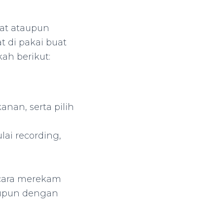
at ataupun
 di pakai buat
kah berikut:
anan, serta pilih
ai recording,
.
 cara merekam
aupun dengan