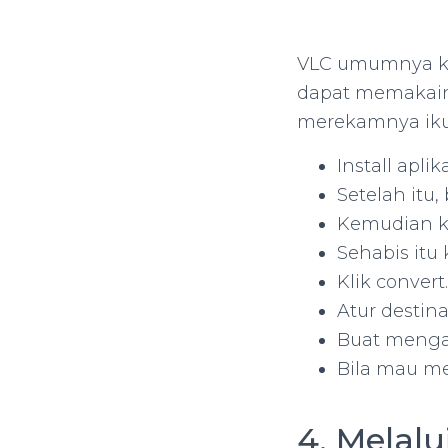
VLC umumnya ker
dapat memakain
merekamnya ikut
Install aplik
Setelah itu,
Kemudian kl
Sehabis itu 
Klik convert.
Atur destina
Buat mengaw
Bila mau me
4. Melalu