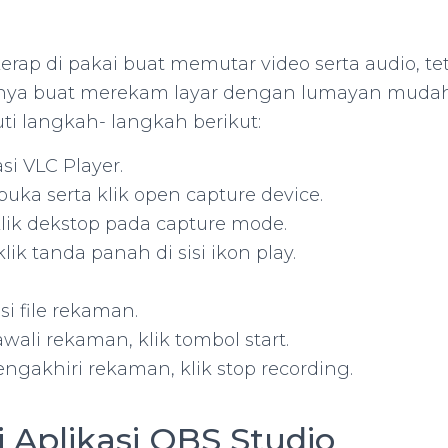
ap di pakai buat memutar video serta audio, tet
ya buat merekam layar dengan lumayan mudah
i langkah- langkah berikut:
asi VLC Player.
 buka serta klik open capture device.
ik dekstop pada capture mode.
klik tanda panah di sisi ikon play.
si file rekaman.
ali rekaman, klik tombol start.
ngakhiri rekaman, klik stop recording.
i Aplikasi OBS Studio