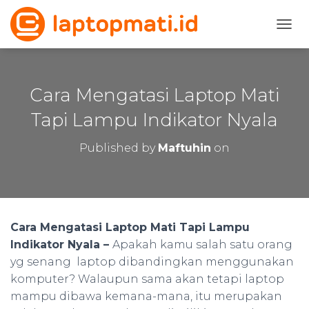
T
O
G
G
L
Cara Mengatasi Laptop Mati
E
N
Tapi Lampu Indikator Nyala
A
V
Published by
Maftuhin
on
I
G
A
T
I
O
Cara Mengatasi Laptop Mati Tapi Lampu
N
Indikator Nyala –
Apakah kamu salah satu orang
yg senang laptop dibandingkan menggunakan
komputer? Walaupun sama akan tetapi laptop
mampu dibawa kemana-mana, itu merupakan