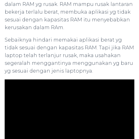
dalam RAM yg rusak. RAM mampu rusak lantaran
bekerja terlalu berat, membuka aplikasi yg tidak
sesuai dengan kapasitas RAM itu menyebabkan
kerusakan dalam RAm.
Sebaiknya hindari memakai aplikasi berat yg
tidak sesuai dengan kapasitas RAM. Tapi jika RAM
laptop telah terlanjur rusak, maka usahakan
segeralah menggantinya menggunakan yg baru
yg sesuai dengan jenis laptopnya.