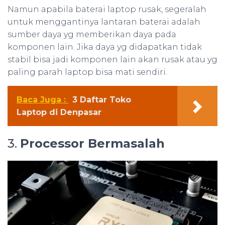
Namun apabila baterai laptop rusak, segeralah
untuk menggantinya lantaran baterai adalah
sumber daya yg memberikan daya pada
komponen lain. Jika daya yg didapatkan tidak
stabil bisa jadi komponen lain akan rusak atau yg
paling parah laptop bisa mati sendiri.
Baca Juga :
3 Daftar Toko
Laptop di Denpasar
3.
Processor Bermasalah