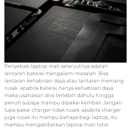
Penyebab laptop mati selanjutnya adalah
lantaran baterai mengalami masalah. Bisa
lantaran kehabisan daya atau lantaran memang
rusak. apabila baterai hanya kehabisan daya
maka usahakan diisi terlebih dahulu hingga
penuh supaya mampu dipakai kembali. Jangan
lupa pakai charger tidak rusak, apabila charger
juga rusak itu mampu bahaya bagi laptop, itu
mampu mengakibatkan laptop mati total.