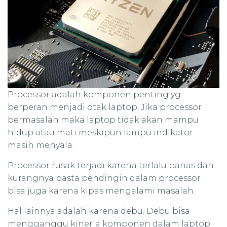
Processor adalah komponen penting yg
berperan menjadi otak laptop. Jika processor
bermasalah maka laptop tidak akan mampu
hidup atau mati meskipun lampu indikator
masih menyala.
Processor rusak terjadi karena terlalu panas dan
kurangnya pasta pendingin dalam processor
bisa juga karena kipas mengalami masalah.
Hal lainnya adalah karena debu. Debu bisa
mengganggu kinerja komponen dalam laptop