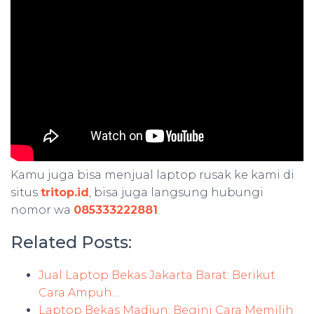
Kamu juga bisa menjual laptop rusak ke kami di
situs
tritop.id
, bisa juga langsung hubungi
nomor wa
085333222881
.
Related Posts:
Jual Laptop Bekas Jakarta Barat: Berikut
Cara Ampuh…
Laptop Bekas Madiun: Begini Cara Memilih