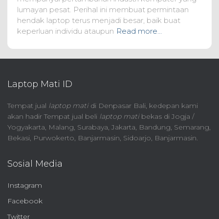
lumayan pesat. Perihal ini membuat permintaan
hendak laptop terus menjadi besar, baik buat
keperluan individu ataupun
Read more…
Laptop Mati ID
Tempat jual
laptop mati
di Denpasar Bali, kedepan kami
akan hadir Tempat jual beli
laptop mati
bekas di Jogja /
Yogyakarta, Malang, Surabaya, Jakarta, Bandung, Semarang,
Bekasi, Purwokerto, Banjarmasin, Sidoarjo, Banjarmasin.
Sosial Media
Instagram
Facebook
Twitter