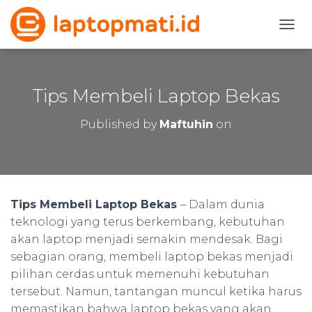
T
O
G
G
L
Tips Membeli Laptop Bekas
E
N
Published by
Maftuhin
on
A
V
I
G
A
T
Tips Membeli Laptop Bekas
– Dalam dunia
I
teknologi yang terus berkembang, kebutuhan
O
N
akan laptop menjadi semakin mendesak. Bagi
sebagian orang, membeli laptop bekas menjadi
pilihan cerdas untuk memenuhi kebutuhan
tersebut. Namun, tantangan muncul ketika harus
memastikan bahwa laptop bekas yang akan