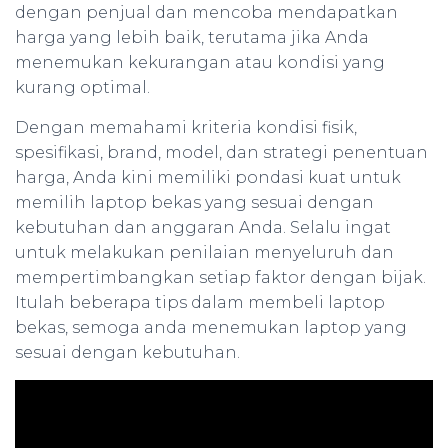
dengan penjual dan mencoba mendapatkan
harga yang lebih baik, terutama jika Anda
menemukan kekurangan atau kondisi yang
kurang optimal.
Dengan memahami kriteria kondisi fisik,
spesifikasi, brand, model, dan strategi penentuan
harga, Anda kini memiliki pondasi kuat untuk
memilih laptop bekas yang sesuai dengan
kebutuhan dan anggaran Anda. Selalu ingat
untuk melakukan penilaian menyeluruh dan
mempertimbangkan setiap faktor dengan bijak.
Itulah beberapa tips dalam membeli laptop
bekas, semoga anda menemukan laptop yang
sesuai dengan kebutuhan.