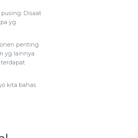
 pusing. Disaat
apa yg
mponen penting
m yg lainnya.
 terdapat
o kita bahas