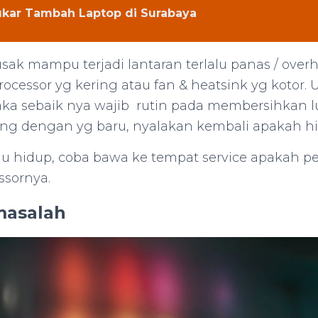
kar Tambah Laptop di Surabaya
rusak mampu terjadi lantaran terlalu panas / ov
rocessor yg kering atau fan & heatsink yg kotor
ka sebaik nya wajib rutin pada membersihkan lu
ring dengan yg baru, nyalakan kembali apakah hi
au hidup, coba bawa ke tempat service apakah pe
essornya.
asalah