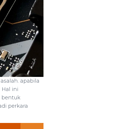
asalah. apabila
Hal ini
h bentuk
adi perkara