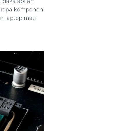
tidakstabilan
berapa komponen
n laptop mati