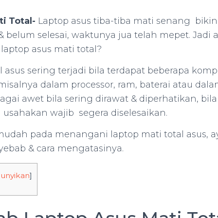
i Total-
Laptop asus tiba-tiba mati senang bikin
 belum selesai, waktunya jua telah mepet. Jadi 
aptop asus mati total?
l asus sering terjadi bila terdapat beberapa ko
isalnya dalam processor, ram, baterai atau dala
gai awet bila sering dirawat & diperhatikan, bila
usahakan wajib segera diselesaikan.
dah pada menangani laptop mati total asus, ay
ebab & cara mengatasinya.
unyikan
]