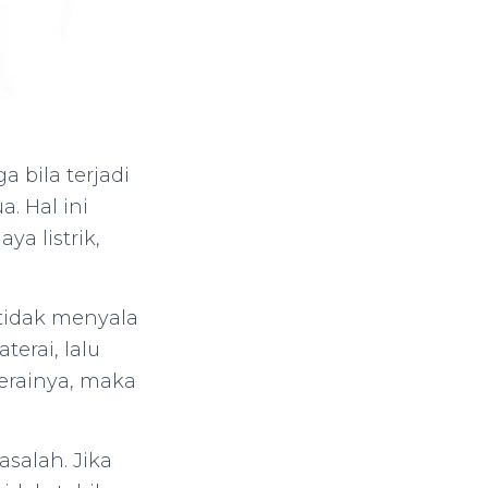
a bila terjadi
. Hal ini
a listrik,
 tidak menyala
erai, lalu
erainya, maka
salah. Jika