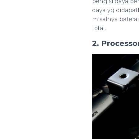
pengisi daya be
daya yg didapa
misalnya batera
total.
2. Process