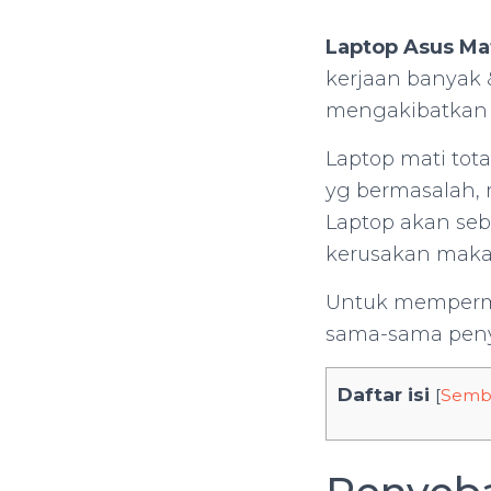
Laptop Asus Mat
kerjaan banyak &
mengakibatkan l
Laptop mati tota
yg bermasalah, m
Laptop akan seba
kerusakan maka 
Untuk mempermu
sama-sama peny
Daftar isi
[
Semb