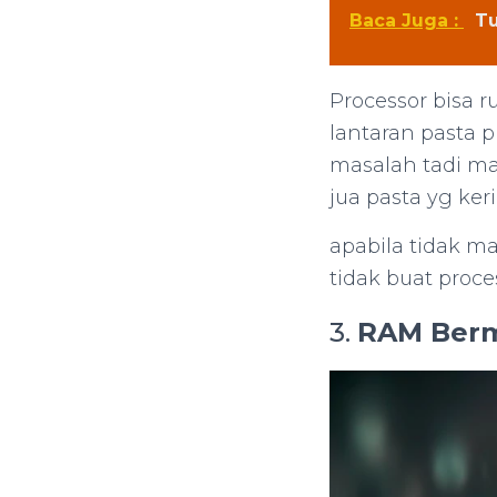
Baca Juga :
Tu
Processor bisa 
lantaran pasta p
masalah tadi ma
jua pasta yg ke
apabila tidak m
tidak buat proc
3.
RAM Berm