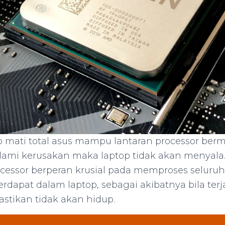
 mati total asus mampu lantaran processor berm
ami kerusakan maka laptop tidak akan menyala. 
cessor berperan krusial pada memproses seluru
rdapat dalam laptop, sebagai akibatnya bila terj
astikan tidak akan hidup.