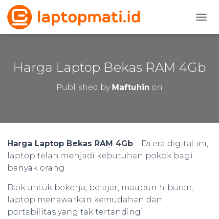
T
O
G
G
L
Harga Laptop Bekas RAM 4Gb
E
N
Published by
Maftuhin
on
A
V
I
G
A
T
Harga Laptop Bekas RAM 4Gb
– Di era digital ini,
I
laptop telah menjadi kebutuhan pokok bagi
O
N
banyak orang.
Baik untuk bekerja, belajar, maupun hiburan,
laptop menawarkan kemudahan dan
portabilitas yang tak tertandingi.