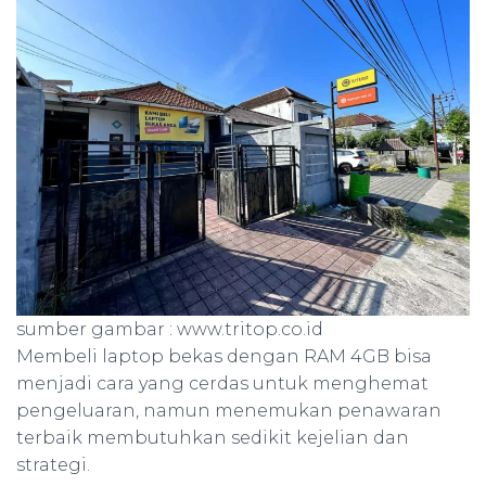
sumber gambar : www.tritop.co.id
Membeli laptop bekas dengan RAM 4GB bisa
menjadi cara yang cerdas untuk menghemat
pengeluaran, namun menemukan penawaran
terbaik membutuhkan sedikit kejelian dan
strategi.