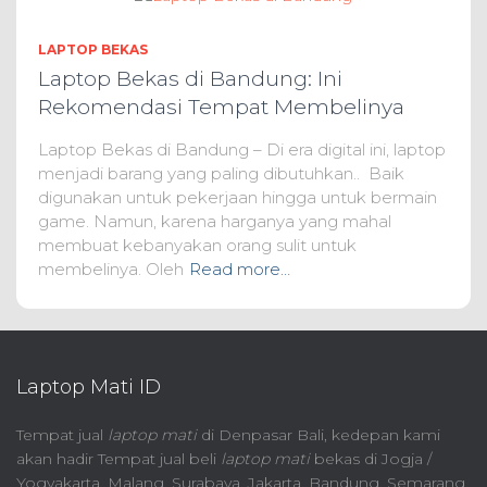
LAPTOP BEKAS
Laptop Bekas di Bandung: Ini
Rekomendasi Tempat Membelinya
Laptop Bekas di Bandung – Di era digital ini, laptop
menjadi barang yang paling dibutuhkan.. Baik
digunakan untuk pekerjaan hingga untuk bermain
game. Namun, karena harganya yang mahal
membuat kebanyakan orang sulit untuk
membelinya. Oleh
Read more…
Laptop Mati ID
Tempat jual
laptop mati
di Denpasar Bali, kedepan kami
akan hadir Tempat jual beli
laptop mati
bekas di Jogja /
Yogyakarta, Malang, Surabaya, Jakarta, Bandung, Semarang,