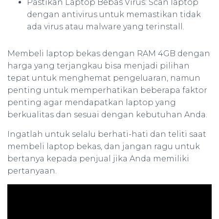
Pastikan Laptop Bebas Virus: Scan laptop
dengan antivirus untuk memastikan tidak
ada virus atau malware yang terinstall.
Membeli laptop bekas dengan RAM 4GB dengan
harga yang terjangkau bisa menjadi pilihan
tepat untuk menghemat pengeluaran, namun
penting untuk memperhatikan beberapa faktor
penting agar mendapatkan laptop yang
berkualitas dan sesuai dengan kebutuhan Anda.
Ingatlah untuk selalu berhati-hati dan teliti saat
membeli laptop bekas, dan jangan ragu untuk
bertanya kepada penjual jika Anda memiliki
pertanyaan.