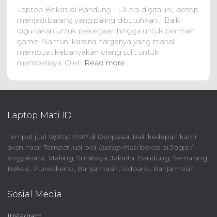
Laptop Bekas di Bandung – Di era digital ini, laptop
menjadi barang yang paling dibutuhkan.. Baik
digunakan untuk pekerjaan hingga untuk bermain
game. Namun, karena harganya yang mahal
membuat kebanyakan orang sulit untuk
membelinya. Oleh
Read more…
Laptop Mati ID
Tempat jual
laptop mati
di Denpasar Bali, kedepan kami
akan hadir Tempat jual beli
laptop mati
bekas di Jogja /
Yogyakarta, Malang, Surabaya, Jakarta, Bandung, Semarang,
Bekasi, Purwokerto, Banjarmasin, Sidoarjo, Banjarmasin.
Sosial Media
Instagram