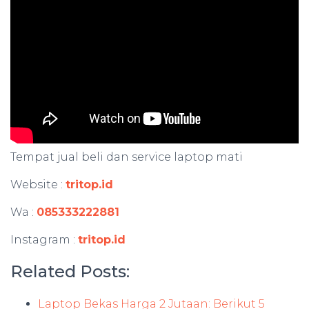
Tempat jual beli dan service laptop mati
Website :
tritop.id
Wa :
085333222881
Instagram :
tritop.id
Related Posts:
Laptop Bekas Harga 2 Jutaan: Berikut 5