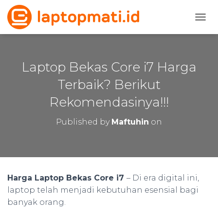
T
O
G
G
L
Laptop Bekas Core i7 Harga
E
N
Terbaik? Berikut
A
Rekomendasinya!!!
V
I
G
Published by
Maftuhin
on
A
T
I
O
N
Harga Laptop Bekas Core i7
– Di era digital ini,
laptop telah menjadi kebutuhan esensial bagi
banyak orang.