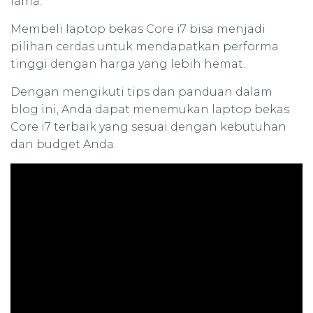
lama.
Membeli laptop bekas Core i7 bisa menjadi
pilihan cerdas untuk mendapatkan performa
tinggi dengan harga yang lebih hemat.
Dengan mengikuti tips dan panduan dalam
blog ini, Anda dapat menemukan laptop bekas
Core i7 terbaik yang sesuai dengan kebutuhan
dan budget Anda.