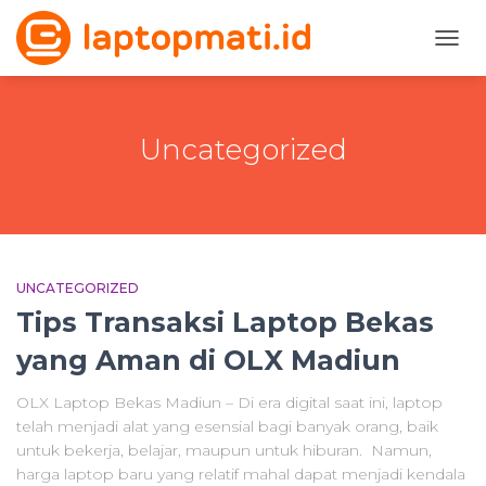
TOGG
NAVI
Uncategorized
UNCATEGORIZED
Tips Transaksi Laptop Bekas
yang Aman di OLX Madiun
OLX Laptop Bekas Madiun – Di era digital saat ini, laptop
telah menjadi alat yang esensial bagi banyak orang, baik
untuk bekerja, belajar, maupun untuk hiburan. Namun,
harga laptop baru yang relatif mahal dapat menjadi kendala