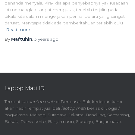
penanda menyala. Kira- kira apa penyebabnya ya? Keadaan
ini memanglah sangat mengusik, terlebih terjalin pada
dikala kita dalam mengerjakan perihal berarti yang sangat
darurat. Mengapa tidak ada pemberitahuan terlebih dulu
Read more…
By
Maftuhin
,
3 years
ago
Laptop Mati ID
Tempat jual
laptop mati
di Denpasar Bali, kedepan kami
akan hadir Tempat jual beli
laptop mati
bekas di Jogja /
Yogyakarta, Malang, Surabaya, Jakarta, Bandung, Semarang,
Bekasi, Purwokerto, Banjarmasin, Sidoarjo, Banjarmasin.