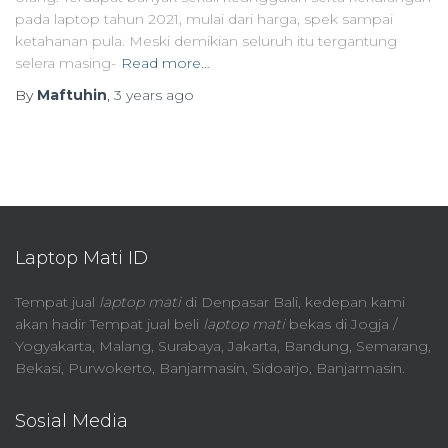
pada laptop tahun 2021, mulai dari harga, spek sampai
ketahanan pula. Meski demikian seluruh itu tergantung
selera masing-
Read more…
By
Maftuhin
,
3 years
ago
Laptop Mati ID
Tempat jual
laptop mati
di Denpasar Bali, kedepan kami
akan hadir Tempat jual beli
laptop mati
bekas di Jogja /
Yogyakarta, Malang, Surabaya, Jakarta, Bandung, Semarang,
Bekasi, Purwokerto, Banjarmasin, Sidoarjo, Banjarmasin.
Sosial Media