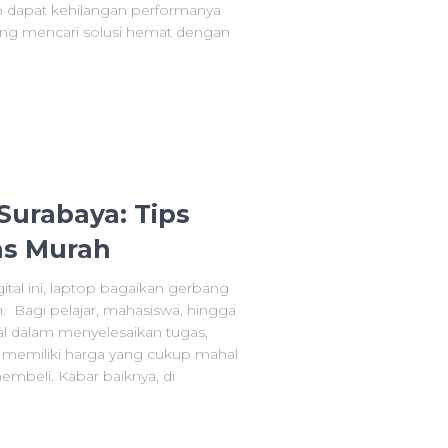
op dapat kehilangan performanya
rang mencari solusi hemat dengan
Surabaya: Tips
as Murah
ital ini, laptop bagaikan gerbang
 Bagi pelajar, mahasiswa, hingga
ial dalam menyelesaikan tugas,
u memiliki harga yang cukup mahal
embeli. Kabar baiknya, di