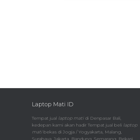
Laptop Mati ID
Tempat jual
laptop mati
di Denpasar Bali,
kedepan kami akan hadir Tempat jual beli
laptop
mati
bekas di Jogja / Yogyakarta, Malang,
Surabaya, Jakarta, Bandung, Semarang, Bekasi,