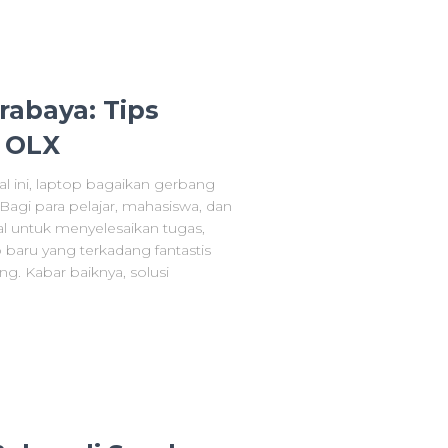
abaya: Tips
i OLX
al ini, laptop bagaikan gerbang
agi para pelajar, mahasiswa, dan
al untuk menyelesaikan tugas,
 baru yang terkadang fantastis
g. Kabar baiknya, solusi