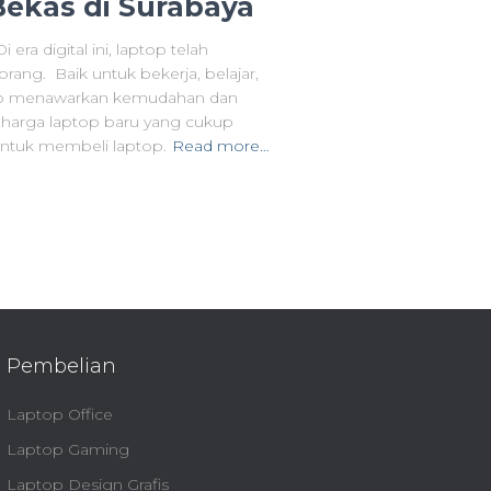
ekas di Surabaya
era digital ini, laptop telah
rang. Baik untuk bekerja, belajar,
ptop menawarkan kemudahan dan
n, harga laptop baru yang cukup
tuk membeli laptop.
Read more…
Pembelian
Laptop Office
Laptop Gaming
Laptop Design Grafis