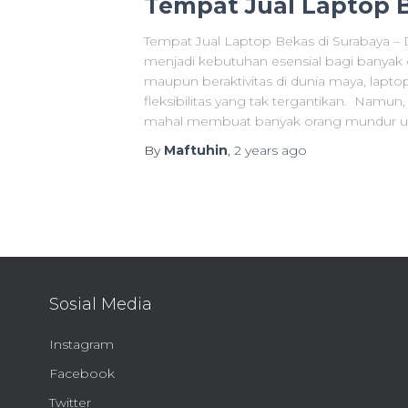
Tempat Jual Laptop B
Tempat Jual Laptop Bekas di Surabaya – Di 
menjadi kebutuhan esensial bagi banyak o
maupun beraktivitas di dunia maya, la
fleksibilitas yang tak tergantikan. Namu
mahal membuat banyak orang mundur un
By
Maftuhin
,
2 years
ago
Sosial Media
Instagram
Facebook
Twitter