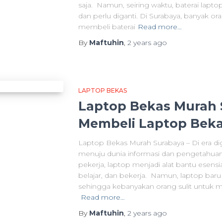
saja. Namun, seiring waktu, baterai lapt
dan perlu diganti. Di Surabaya, banyak o
membeli baterai
Read more…
By
Maftuhin
,
2 years
ago
LAPTOP BEKAS
Laptop Bekas Murah 
Membeli Laptop Bek
Laptop Bekas Murah Surabaya – Di era dig
menuju dunia informasi dan pengetahuan.
pekerja, laptop menjadi alat bantu esens
belajar, dan bekerja. Namun, laptop bar
sehingga kebanyakan orang sulit untuk m
Read more…
By
Maftuhin
,
2 years
ago