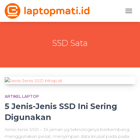
TOGG
NAVI
SSD Sata
ARTIKEL LAPTOP
5 Jenis-Jenis SSD Ini Sering
Digunakan
Jenis-Jenis SSD – Di jaman yg teknologinya berkembang
menggunakan pesat, menyimpan data krusial pada pada