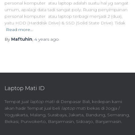
personal komputer atau laptop adalah suatu hal yg sangat
umum, apalagi data tadi sangat poly. Ruang penyimpanan
personal komputer atau laptop terbagi menjadi 2 (dua),
yaitu HDD (Harddisk Drive) & SSD (Solid State Drive). Tidak
Read more…
By
Maftuhin
,
4 years
ago
Laptop Mati ID
Tempat jual
laptop mati
di Denpasar Bali, kedepan kami
akan hadir Tempat jual beli
laptop mati
bekas di Jogja /
Yogyakarta, Malang, Surabaya, Jakarta, Bandung, Semarang,
Bekasi, Purwokerto, Banjarmasin, Sidoarjo, Banjarmasin.