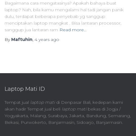
Bagaimana cara mengatasinya? Apakah bahaya buat
laptop? Nah, bila kamu mengalami hal tadi jangan panik
dulu, terdapat beberapa penyebab yg sanggup
menciptakan laptop mangkat . Bisa lantaran processor,
sanggup jua lantaran ram
Read more…
By
Maftuhin
,
4 years
ago
Laptop Mati ID
Tempat jual
laptop mati
di Denpasar Bali, kedepan kami
akan hadir Tempat jual beli
laptop mati
bekas di Jogja /
Yogyakarta, Malang, Surabaya, Jakarta, Bandung, Semarang,
Bekasi, Purwokerto, Banjarmasin, Sidoarjo, Banjarmasin.