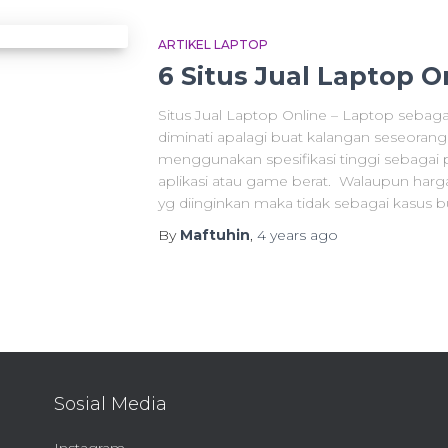
ARTIKEL LAPTOP
6 Situs Jual Laptop O
Situs Jual Laptop Online – Laptop sebaga
diminati apalagi buat kalangan seseorang
menggunakan spesifikasi tinggi sebagai p
aplikasi atau game berat. Walaupun harg
yg diinginkan maka tidak sebagai kasus 
By
Maftuhin
,
4 years
ago
Sosial Media