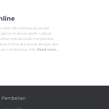
nline
i salah satu barang yg sangat
 gamer & desain grafis. Laptop
ilihan terbaik pada menjalankan
anya mahal, jika sesuai dengan apa
buat membelinya. Ada
Read more…
Pembelian