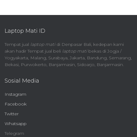
Laptop Mati ID
Tempat jual
laptop mati
di Denpasar Bali, kedepan kami
akan hadir Tempat jual beli
laptop mati
bekas di Jogja /
Yogyakarta, Malang, Surabaya, Jakarta, Bandung, Semarang,
Bekasi, Purwokerto, Banjarmasin, Sidoarjo, Banjarmasin.
Sosial Media
Instagram
Facebook
Twitter
Whatsapp
Telegram