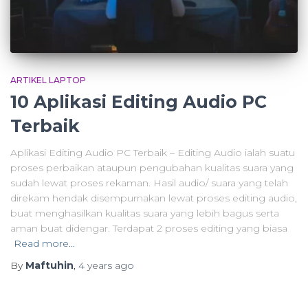
ARTIKEL LAPTOP
10 Aplikasi Editing Audio PC
Terbaik
Aplikasi Editing Audio PC Terbaik – Editing Audio ialah suatu
proses perbaikan ataupun pengubahan kualitas suara yang
sudah lewat proses rekaman. Hasil audio/ suara yang telah
direkam hendak disempurnakan lewat proses editing audio,
buat menghasilkan kualitas suara yang lebih bagus serta
aman buat didengar. Terdapat 2 proses editing yang biasa
Read more…
By
Maftuhin
,
4 years
ago