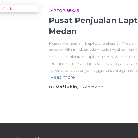
LAPTOP BEKAS
Pusat Penjualan Lapt
Medan
Pusat Penjualan Laptop Bekas di Medan – D
sangat dibutuhkan oleh kebanyakan orang.
maupun hiburan, laptop menawarkan kemu
tergantikan. Namun, bagi sebagian orang
karena terbatasnya naggaran. . Bagi mere
Read more…
By
Maftuhin
,
2 years
ago