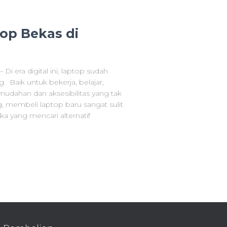
op Bekas di
i era digital ini, laptop sudah
 Baik untuk bekerja, belajar,
dahan dan aksesibilitas yang tak
, membeli laptop baru sangat sulit
ka yang mencari alternatif