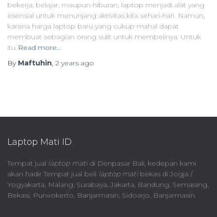
bekerja, belajar, maupun hiburan, laptop menjadi alat yang
esensial untuk menunjang aktivitas kita sehari-hari. Namun,
karena harga laptop baru yang cukup mahal dapat
membuat sebagian orang sulit untuk membelinya. Untuk
itu
Read more…
By
Maftuhin
,
2 years
ago
Laptop Mati ID
Tempat jual
laptop mati
di Denpasar Bali, kedepan kami
akan hadir Tempat jual beli
laptop mati
bekas di Jogja /
Yogyakarta, Malang, Surabaya, Jakarta, Bandung, Semarang,
Bekasi, Purwokerto, Banjarmasin, Sidoarjo, Banjarmasin.