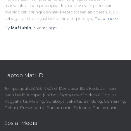
masyarakat akan perangkat komputasi yang semakin
meningkat, diiringi dengan keterbatasan anggaran. OLX,
sebagai platform jual beli online terpercaya,
Read more…
By
Maftuhin
,
3 years
ago
Laptop Mati ID
Tempat jual
laptop mati
di Denpasar Bali, kedepan kami
akan hadir Tempat jual beli
laptop mati
bekas di Jogja /
Yogyakarta, Malang, Surabaya, Jakarta, Bandung, Semarang,
Bekasi, Purwokerto, Banjarmasin, Sidoarjo, Banjarmasin.
Sosial Media