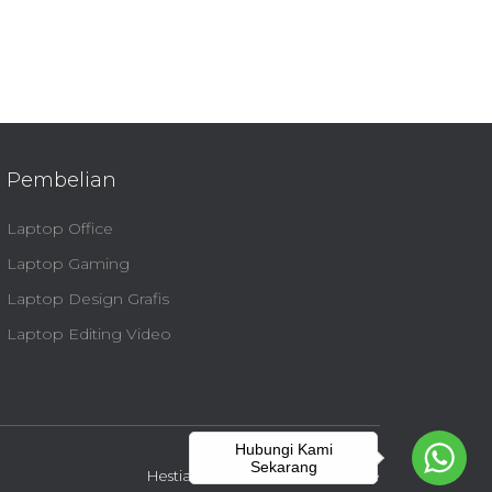
Pembelian
Laptop Office
Laptop Gaming
Laptop Design Grafis
Laptop Editing Video
Hubungi Kami
Sekarang
Hestia | Developed by
ThemeIsle