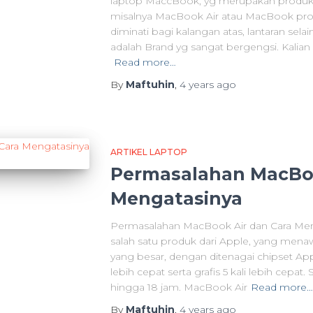
laptop MaccBook, yg merupakan produk 
misalnya MacBook Air atau MacBook pro. 
diminati bagi kalangan atas, lantaran sel
adalah Brand yg sangat bergengsi. Kal
Read more…
By
Maftuhin
,
4 years
ago
ARTIKEL LAPTOP
Permasalahan MacBoo
Mengatasinya
Permasalahan MacBook Air dan Cara Meng
salah satu produk dari Apple, yang menaw
yang besar, dengan ditenagai chipset App
lebih cepat serta grafis 5 kali lebih cepat
hingga 18 jam. MacBook Air
Read more…
By
Maftuhin
,
4 years
ago