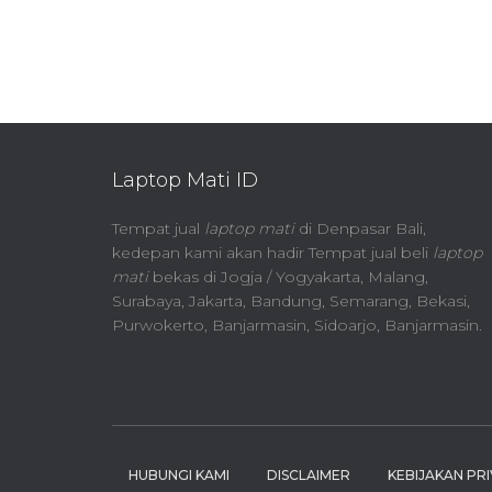
Laptop Mati ID
Tempat jual
laptop mati
di Denpasar Bali,
kedepan kami akan hadir Tempat jual beli
laptop
mati
bekas di Jogja / Yogyakarta, Malang,
Surabaya, Jakarta, Bandung, Semarang, Bekasi,
Purwokerto, Banjarmasin, Sidoarjo, Banjarmasin.
HUBUNGI KAMI
DISCLAIMER
KEBIJAKAN PRI