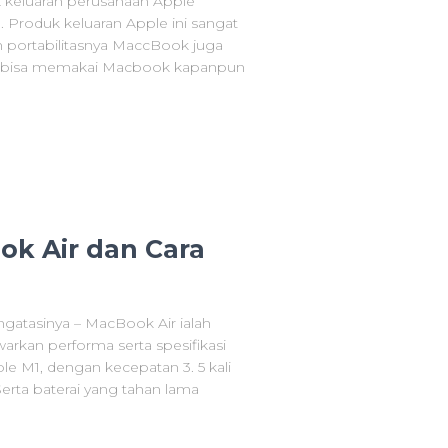
keluaran perusahaan Apple
Produk keluaran Apple ini sangat
ain portabilitasnya MaccBook juga
ian bisa memakai Macbook kapanpun
k Air dan Cara
atasinya – MacBook Air ialah
arkan performa serta spesifikasi
le M1, dengan kecepatan 3. 5 kali
. Serta baterai yang tahan lama