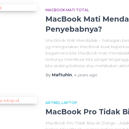
MACBOOK MATI TOTAL
MacBook Mati Menda
Penyebabnya?
MacBook Mati Mendadak – Sebagian besa
yg mengunakan MacBook buat keperluan ker
bagaimana bila MacBook mati mendadak at
tentunya membuat kita sangat terganggu
kita sedang bekerja atau melakukan aktivi
By
Maftuhin
,
4 years
ago
ARTIKEL LAPTOP
MacBook Pro Tidak Bi
MacBook Pro Tidak Bisa di Charge – Ada