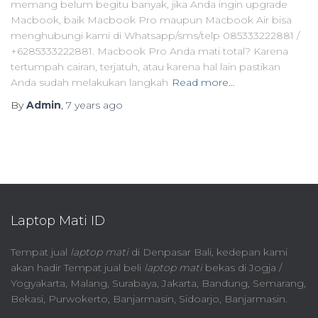
memang belum begitu banyak, jika Anda ingin upgrade
Macbook, baik Macbook Pro maupun Macbook Air bisa
menghubungi kami di Whatsapp/sms/telp 085333222881 /
+6285333222881. Macbook Pro Anda mati total? Karena
tertumpah cairan, terjatuh, atau karena hal lain pastikan
Anda sudah melakukan langkah
Read more…
By
Admin
,
7 years
ago
Laptop Mati ID
Tempat jual
laptop mati
di Denpasar Bali, kedepan kami
akan hadir Tempat jual beli
laptop mati
bekas di Jogja /
Yogyakarta, Malang, Surabaya, Jakarta, Bandung, Semarang,
Bekasi, Purwokerto, Banjarmasin, Sidoarjo, Banjarmasin.