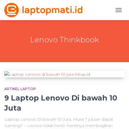
TOGG
NAVI
Lenovo Thinkbook
ARTIKEL LAPTOP
9 Laptop Lenovo Di bawah 10
Juta
Laptop Lenovo Di bawah 10 Juta, Mulai 7 jutaan dapat
Gaming? – Lenovo tidak henti- hentinya membagikan