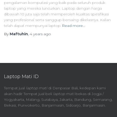
pengalaman komputasi yang baik pada seluruh produk
laptop yang mereka luncurkan. Laptop dengan harga
dibawah 10 juta saja telah memperoleh kualitas spesifikasi
yang profesional serta sanggup bersaing dikelasnya. Kalian
telah dapat mempunyai laptop
Read more…
By
Maftuhin
,
4 years
ago
Laptop Mati ID
Tempat jual
laptop mati
di Denpasar Bali, kedepan kami
akan hadir Tempat jual beli
laptop mati
bekas di Jogja /
Yogyakarta, Malang, Surabaya, Jakarta, Bandung, Semarang,
Bekasi, Purwokerto, Banjarmasin, Sidoarjo, Banjarmasin.