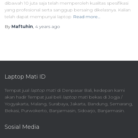
dibawah 10 juta saja telah memperoleh kualitas spesifikasi
yang profesional serta sanggup bersaing dikelasnya. Kalian
telah dapat mempunyai laptop
Read more…
By
Maftuhin
,
4 years
ago
Laptop Mati ID
Tempat jual
laptop mati
di Denpasar Bali, kedepan kami
akan hadir Tempat jual beli
laptop mati
bekas di Jogja /
Yogyakarta, Malang, Surabaya, Jakarta, Bandung, Semarang,
Bekasi, Purwokerto, Banjarmasin, Sidoarjo, Banjarmasin.
Sosial Media