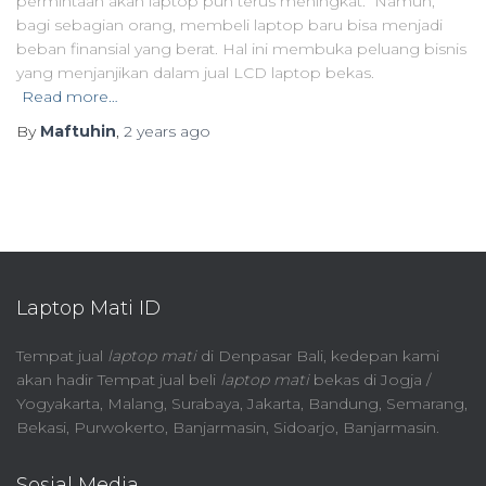
permintaan akan laptop pun terus meningkat. Namun,
bagi sebagian orang, membeli laptop baru bisa menjadi
beban finansial yang berat. Hal ini membuka peluang bisnis
yang menjanjikan dalam jual LCD laptop bekas.
Read more…
By
Maftuhin
,
2 years
ago
Laptop Mati ID
Tempat jual
laptop mati
di Denpasar Bali, kedepan kami
akan hadir Tempat jual beli
laptop mati
bekas di Jogja /
Yogyakarta, Malang, Surabaya, Jakarta, Bandung, Semarang,
Bekasi, Purwokerto, Banjarmasin, Sidoarjo, Banjarmasin.
Sosial Media