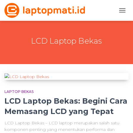
TOGG
NAVI
LCD Laptop Bekas
LAPTOP BEKAS
LCD Laptop Bekas: Begini Cara
Memasang LCD yang Tepat
LCD Laptop Bekas – LCD laptop merupakan salah satu
komponen penting yang menentukan performa dan