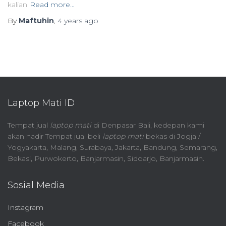
kalian
Read more…
By
Maftuhin
,
4 years
ago
Laptop Mati ID
Tempat jual
laptop mati
di Denpasar Bali, kedepan kami
akan hadir Tempat jual beli
laptop mati
bekas di Jogja /
Yogyakarta, Malang, Surabaya, Jakarta, Bandung, Semarang,
Bekasi, Purwokerto, Banjarmasin, Sidoarjo, Banjarmasin.
Sosial Media
Instagram
Facebook