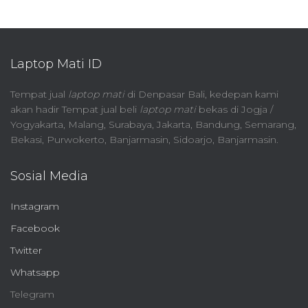
Laptop Mati ID
Tempat jual
laptop mati
di Denpasar Bali, kedepan kami
akan hadir Tempat jual beli
laptop mati
bekas di Jogja /
Yogyakarta, Malang, Surabaya, Jakarta, Bandung, Semarang,
Bekasi, Purwokerto, Banjarmasin, Sidoarjo, Banjarmasin.
Sosial Media
Instagram
Facebook
Twitter
Whatsapp
Telegram