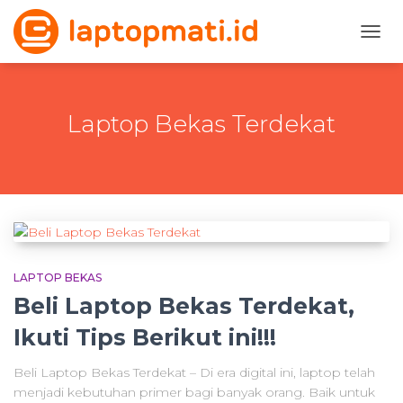
TOGG
NAVI
Laptop Bekas Terdekat
LAPTOP BEKAS
Beli Laptop Bekas Terdekat,
Ikuti Tips Berikut ini!!!
Beli Laptop Bekas Terdekat – Di era digital ini, laptop telah
menjadi kebutuhan primer bagi banyak orang. Baik untuk