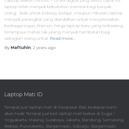
Laptop Bekas Lenovo – Di era digital yang serba cepat ini,
laptop telah menjadi kebutuhan esensial bagi banyak
orang. Baik untuk bekerja, belajar, maupun hiburan, laptop
menjadi perangkat yang diandalkan untuk menyelesaikan
berbagai tugas. Namun, harga laptop baru yang terkadang
terlampaui mahal, tak jarang menjadi hambatan bagi
sebagian orang untuk
Read more…
By
Maftuhin
,
2 years
ago
Laptop Mati ID
Tempat jual
laptop mati
di Denpasar Bali, kedepan kami
akan hadir Tempat jual beli
laptop mati
bekas di Jogja /
Yogyakarta, Malang, Surabaya, Jakarta, Bandung, Semarang,
Bekasi, Purwokerto, Banjarmasin, Sidoarjo, Banjarmasin.