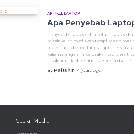
ARTIKEL LAPTOP
Apa Penyebab Laptop
Penyebab Laptop Mati Total – Laptop k
misalnya lcd mati akan tetapi mesin masih
touchpad tidak berfungsi, laptop mati ata
kalian mengalami kerusakan tadi berart
rusak atau tidak berfungsi dengan baik. 
By
Maftuhin
,
4 years
ago
Sosial Media