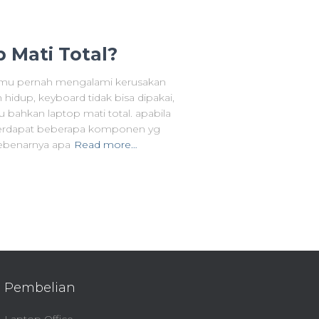
 Mati Total?
amu pernah mengalami kerusakan
 hidup, keyboard tidak bisa dipakai,
u bahkan laptop mati total. apabila
i terdapat beberapa komponen yg
Sebenarnya apa
Read more…
Pembelian