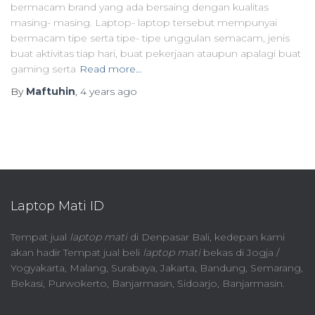
bermacam brand yang ada bersaing dengan kualitas
masing- masing. Laptop- laptop tersebut mempunyai
bermacam tipe serta tipe- tipe unggulan semacam, jenis
buat aktivitas tiap hari, buat pekerjaan ataupun apalagi buat
gaming serta
Read more…
By
Maftuhin
,
4 years
ago
Laptop Mati ID
Tempat jual
laptop mati
di Denpasar Bali, kedepan kami
akan hadir Tempat jual beli
laptop mati
bekas di Jogja /
Yogyakarta, Malang, Surabaya, Jakarta, Bandung, Semarang,
Bekasi, Purwokerto, Banjarmasin, Sidoarjo, Banjarmasin.